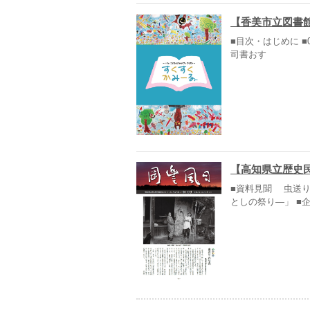
【香美市立図書
■目次・はじめに ■0
司書おす
【高知県立歴史民
■資料見聞 虫送り
としの祭り―」 ■