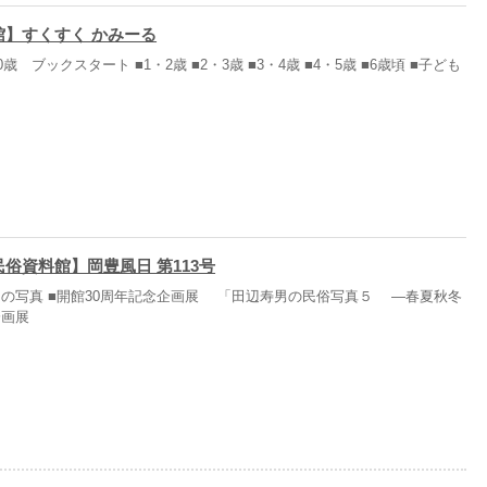
館】すくすく かみーる
歳 ブックスタート ■1・2歳 ■2・3歳 ■3・4歳 ■4・5歳 ■6歳頃 ■子ども
俗資料館】岡豊風日 第113号
の写真 ■開館30周年記念企画展 「田辺寿男の民俗写真５ ―春夏秋冬
企画展