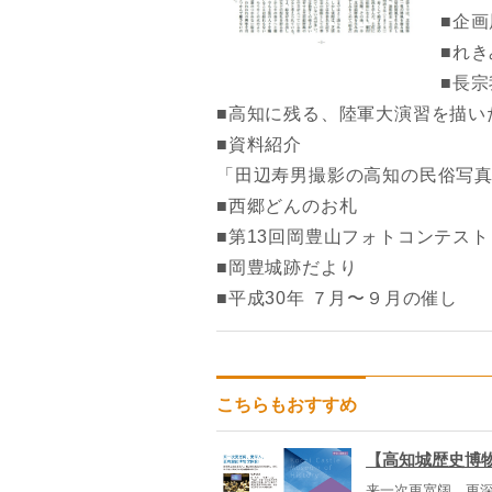
■企
■れ
■長
■高知に残る、陸軍大演習を描い
■資料紹介
「田辺寿男撮影の高知の民俗写
■西郷どんのお札
■第13回岡豊山フォトコンテスト
■岡豊城跡だより
■平成30年 ７月〜９月の催し
こちらもおすすめ
【高知城歴史博
来一次更宽阔、更深入、 