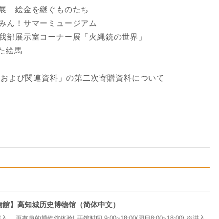
画展 絵金を継ぐものたち
きみん！サマーミュージアム
宗我部展示室コーナー展「火縄銃の世界」
た絵馬
真および関連資料」の第二次寄贈資料について
物館】高知城历史博物馆（简体中文）
更有趣的博物馆体验! 开馆时间 9:00~18:00(周日8:00~18:00) ※进入