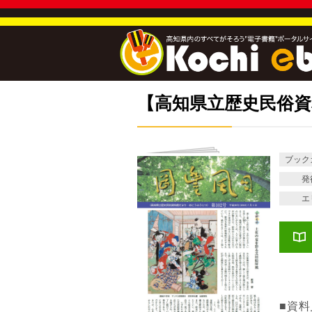
【高知県立歴史民俗資料
ブック
発
エ
■資料