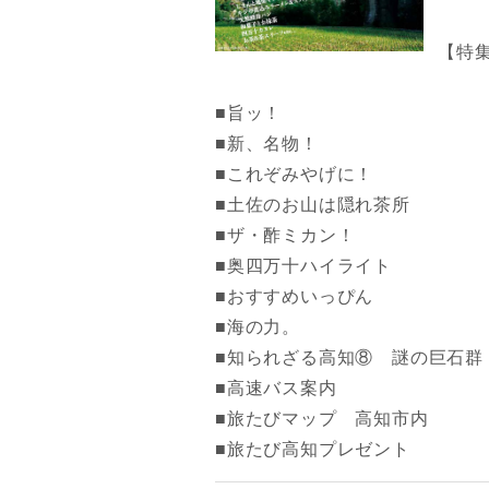
【特
■旨ッ！
■新、名物！
■これぞみやげに！
■土佐のお山は隠れ茶所
■ザ・酢ミカン！
■奥四万十ハイライト
■おすすめいっぴん
■海の力。
■知られざる高知⑧ 謎の巨石群
■高速バス案内
■旅たびマップ 高知市内
■旅たび高知プレゼント