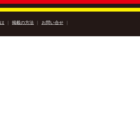
とは
｜
掲載の方法
｜
お問い合せ
｜
知のアウトドア特集
高知の楽しみ方特集
高知のおみやげ特集
特集
牧野富太郎特集
高知の移住特集
巡里
安芸市特設サイト
Book
Kochi Agricultural Products
み『サンナカ』
ラユキノリ
ルフォトブック
kochi ebooksとは
運営会社
る質問
サイトマップ
お問い合せ
個人情報保護方針
動作環境