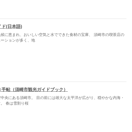
ド(日本語)
気候に恵まれ、おいしい空気と水でできた食材の宝庫、 須崎市の喫茶店の
エーションが多く、地
き手帖（須崎市観光ガイドブック）
ぼ中央にある須崎市。 目の前には雄大な太平洋が広がり、穏やかな内海・
。 春は雪割り桜