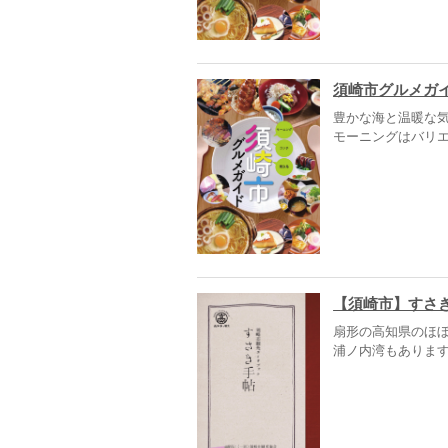
須崎市グルメガイ
豊かな海と温暖な
モーニングはバリ
【須崎市】すさ
扇形の高知県のほ
浦ノ内湾もあります