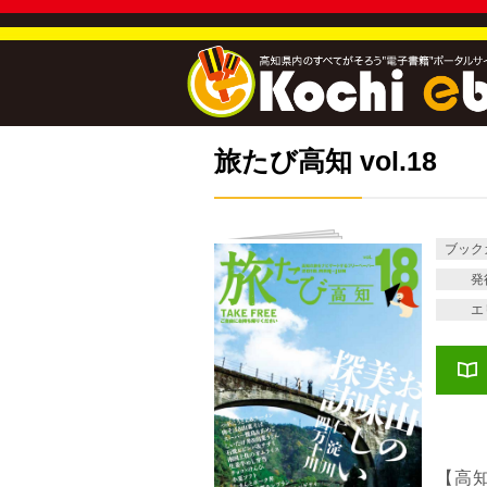
旅たび高知 vol.18
ブック
発
エ
【高