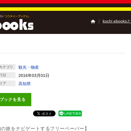
｜
kochi ebooks
高知の夏祭り特集
高
高知の食べ歩き特集
高知のミュージアム
高知の学校特集
土佐
カテゴリ
観光・物産
Kochi Tourist Guide 
行日
2016年03月01日
高知県観光特使う～
リア
高知県
高知県観光特使 デハ
『四国zine』デジタ
ご利用ガイド
よくあ
ブックを見る
掲載の方法
掲載規約
知の旅をナビゲートするフリーペーパー】