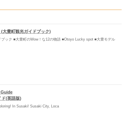
 (大豊町観光ガイドブック)
ック ■大豊町のWow！な12の物語 ■Otoyo Lucky spot ■大豊モデル
 Guide
ド(英語版)
ploring! In Susaki! Susaki City, Loca