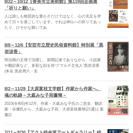
8/22～10/12【香美市立美術館】第119回企画展
「祈りと願い」
人は誰しも物質的な豊かさだけではなく、心の充足を求
めて日々を過ごしています。それは神仏への祈りであっ
たり、ひそかな願いであ
8/8～12/6【安芸市立歴史民俗資料館】特別展「黒
岩涙香」
明治期の文壇で活躍し、新聞記者でありながら、小説家
や翻訳家など、多彩な顔を持つ“マルチ文化人”黒岩涙香
(本名 黒岩周六・安
8/2～11/29【大原富枝文学館】作家から作家へ、
魂の軌跡－大庭みな子宛書簡－
2023(令和5)年12月、作家・大庭みな子氏のご息女、翻訳
家・谷優氏から、大庭みな子宛・大原富枝書簡(21通)と葉
書(2
7/11～8/30【アクト絵金派アートギャラリー】絵