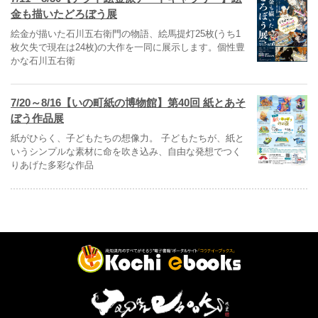
金も描いたどろぼう展
絵金が描いた石川五右衛門の物語、絵馬提灯25枚(うち1
枚欠失で現在は24枚)の大作を一同に展示します。個性豊
かな石川五右衛
7/20～8/16【いの町紙の博物館】第40回 紙とあそ
ぼう作品展
紙がひらく、子どもたちの想像力。 子どもたちが、紙と
いうシンプルな素材に命を吹き込み、自由な発想でつく
りあげた多彩な作品