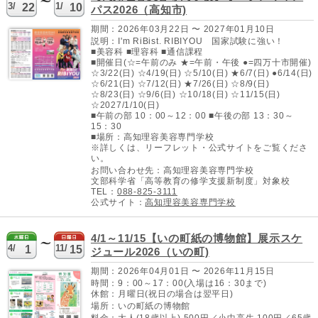
3/
1/
22
10
パス2026（高知市)
期間：2026年03月22日 〜 2027年01月10日
説明：I'm RiBist. RIBIYOU 国家試験に強い！
■美容科 ■理容科 ■通信課程
■開催日(☆=午前のみ ★=午前・午後 ●=四万十市開催)
☆3/22(日) ☆4/19(日) ☆5/10(日) ★6/7(日) ●6/14(日)
☆6/21(日) ☆7/12(日) ★7/26(日) ☆8/9(日)
☆8/23(日) ☆9/6(日) ☆10/18(日) ☆11/15(日)
☆2027/1/10(日)
■午前の部 10：00～12：00 ■午後の部 13：30～
15：30
■場所：高知理容美容専門学校
※詳しくは、リーフレット・公式サイトをご覧くださ
い。
お問い合わせ先：高知理容美容専門学校
文部科学省「高等教育の修学支援新制度」対象校
TEL：
088-825-3111
公式サイト：
高知理容美容専門学校
4/1～11/15【いの町紙の博物館】展示スケ
4/
11/
1
15
ジュール2026（いの町)
期間：2026年04月01日 〜 2026年11月15日
時間：9：00～17：00(入場は16：30まで)
休館：月曜日(祝日の場合は翌平日)
場所：いの町紙の博物館