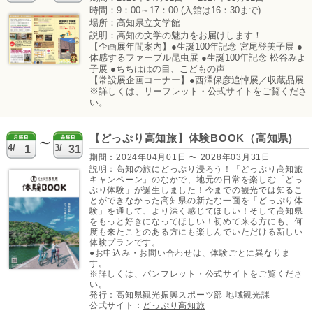
時間：9：00～17：00 (入館は16：30まで)
場所：高知県立文学館
説明：高知の文学の魅力をお届けします！
【企画展年間案内】●生誕100年記念 宮尾登美子展 ●
【よさこい高知
【高知市】MY
体感するファーブル昆虫展 ●生誕100年記念 松谷みよ
文化祭 2026】
遊バス
子展 ●ちちははの目、こどもの声
公式リーフレッ
【常設展企画コーナー】●西澤保彦追悼展／収蔵品展
ト
※詳しくは、リーフレット・公式サイトをご覧くださ
い。
【どっぷり高知旅】体験BOOK（高知県)
4/
3/
1
31
期間：2024年04月01日 〜 2028年03月31日
説明：高知の旅にどっぷり浸ろう！「どっぷり高知旅
キャンペーン」のなかで、地元の日常を楽しむ「どっ
ぷり体験」が誕生しました！今までの観光では知るこ
とができなかった高知県の新たな一面を「どっぷり体
験」を通して、より深く感じてほしい！そして高知県
をもっと好きになってほしい！初めて来る方にも、何
度も来たことのある方にも楽しんでいただける新しい
体験プランです。
●お申込み・お問い合わせは、体験ごとに異なりま
す。
※詳しくは、パンフレット・公式サイトをご覧くださ
い。
発行：高知県観光振興スポーツ部 地域観光課
公式サイト：
どっぷり高知旅