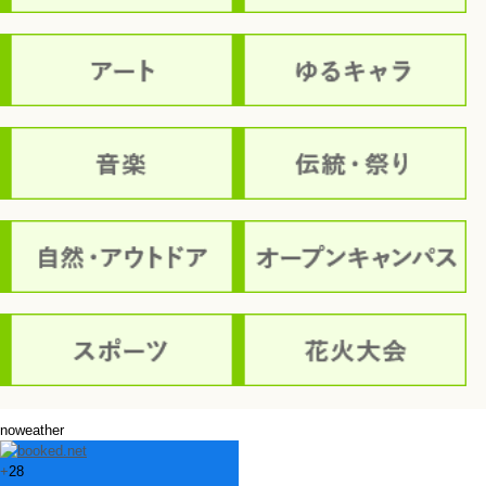
noweather
+
28