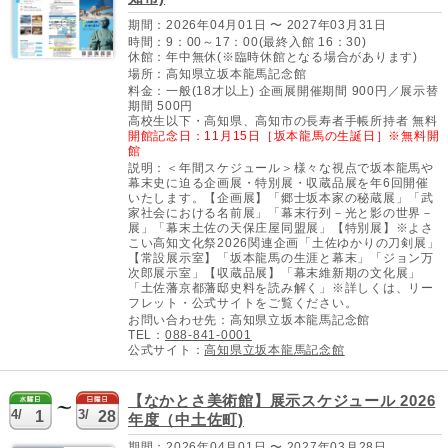
期間：2026年04月01日 〜 2027年03月31日
時間：9：00～17：00(最終入館 16：30)
休館：年中無休(※臨時休館となる場合があります)
場所：高知県立坂本龍馬記念館
料金：一般(18才以上) 企画展開催期間 900円／展示替
期間 500円
高校生以下・高知県、高知市の長寿者手帳所持者 無料
開館記念日：11月15日［坂本龍馬の生誕日］※無料開
館
説明：＜年間スケジュール＞様々な視点で坂本龍馬や
幕末史に迫る企画展・特別展・収蔵品展を年6回開催
いたします。【企画展】「郷士坂本家の秘蔵展」「武
家社会における名前展」「幕末行列－光と影の世界－
展」「幕末土佐の天保庄屋同盟展」【特別展】※よさ
こい高知文化祭2026関連企画「土佐ゆかりの刀剣展」
【常設展示室】「坂本龍馬の生涯と幕末」「ジョン万
次郎展示室」【収蔵品展】「幕末維新期の文化展」
「土佐藩京都藩邸史料を読み解く」※詳しくは、リー
フレット・公式サイトをご覧ください。
お問い合わせ先：高知県立坂本龍馬記念館
TEL：
088-841-0001
公式サイト：
高知県立坂本龍馬記念館
【なかとさ美術館】展示スケジュール 2026
4/
3/
1
28
年度（中土佐町)
期間：2026年04月01日 〜 2027年03月28日