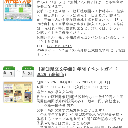
者1人につき1人まで無料／2人目以降はこども料金が
必要となります。
説明：はりまや橋へ！牧野植物園へ！竹林寺へ！桂浜
へ！毎日運行！オトクに観光！一日まるごと乗り放
題！高知市内の主要な観光地を巡る周遊バス。【3つ
の特典】も！※乗車券は事前に購入ください。※路線
図・時刻表・特典協賛施設など、詳しくは、チラシ・
公式サイトをご確認ください。
お問い合わせ先：高知県観光コンベンション協会 とさ
てらす営業所
TEL：
088-879-0515
Webサイト：
MY遊バス(高知県公式観光情報 こうち旅
ネット)
【高知県立文学館】年間イベントガイド
4/
3/
1
31
2026（高知市)
期間：2026年04月01日 〜 2027年03月31日
時間：9：00～17：00 (入館は16：30まで)
場所：高知県立文学館
料金：企画展開催期間(常設展含む) 一般600円／企画
展開催期間以外(常設展のみ) 一般400円／高校生以
下・各種手帳持参 無料
説明：高知の文学の魅力をお届けします！
【企画展年間案内】●生誕100年記念 宮尾登美子展 ●
体感するファーブル昆虫展 ●生誕100年記念 松谷みよ
子展 ●ちちははの目、こどもの声
【常設展企画コーナー】●西澤保彦追悼展／収蔵品展