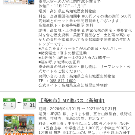
※展示室への入室は閉館30分前まで
休館日：12月27日～1月1日
場所：高知県立高知城歴史博物館
料金：企画展開催期間中 800円／その他の期間 500円
高知城とのセット券や年間観覧券もございます。
高校生以下・各種手帳提示 無料
説明：高知城・土佐藩主 山内家伝来の国宝・重要文化
財を含む歴史資料・美術工芸品など、土佐藩や高知ゆ
かりの資料を収蔵展示する高知城歴史博物館の年間カ
レンダーです。
■さんごをまとう―あこがれの帯留・かんざし―
■猪突猛進！幕末の板垣退助
■土佐藩と山内家―土佐20万石の260年―
■福を呼ぶ 城博のお正月
※企画展の詳細や講座・催し物は、リーフレット・公
式サイトをご覧ください。
お問い合わせ先：高知県立高知城歴史博物館
TEL：
088-871-1600
公式サイト：
高知県立高知城歴史博物館
【高知市】MY遊バス（高知市)
4/
3/
1
31
期間：2026年04月01日 〜 2027年03月31日
場所：JR高知駅、はりまや橋、五台山展望台、牧野植
物園、竹林寺、龍馬記念館、桂浜など
料金：●桂浜券：中学生以上 1,500円／小学生 750円
／ ●五台山券：中学生以上 1,000円／小学生 500円／
1才未満 無料 ※1才以上の幼児は、小学生以上の同伴