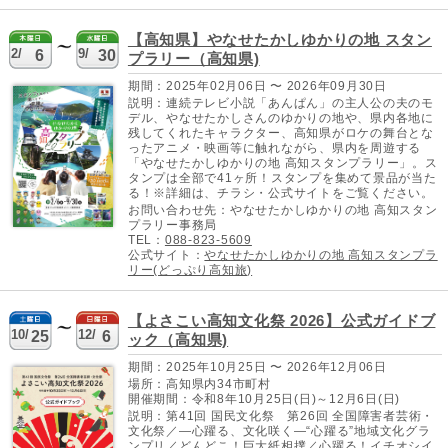
【高知県】やなせたかしゆかりの地 スタン
2/
9/
6
30
プラリー（高知県)
期間：2025年02月06日 〜 2026年09月30日
説明：連続テレビ小説「あんぱん」の主人公の夫のモ
デル、やなせたかしさんのゆかりの地や、県内各地に
残してくれたキャラクター、高知県がロケの舞台とな
ったアニメ・映画等に触れながら、県内を周遊する
「やなせたかしゆかりの地 高知スタンプラリー」。ス
タンプは全部で41ヶ所！スタンプを集めて景品が当た
る！※詳細は、チラシ・公式サイトをご覧ください。
お問い合わせ先：やなせたかしゆかりの地 高知スタン
プラリー事務局
TEL：
088-823-5609
公式サイト：
やなせたかしゆかりの地 高知スタンプラ
リー(どっぷり高知旅)
【よさこい高知文化祭 2026】公式ガイドブ
10/
12/
25
6
ック（高知県)
期間：2025年10月25日 〜 2026年12月06日
場所：高知県内34市町村
開催期間：令和8年10月25日(日)～12月6日(日)
説明：第41回 国民文化祭 第26回 全国障害者芸術・
文化祭／―心躍る、文化咲く―“心躍る”地域文化グラ
ンプリ／どんどこ！巨大紙相撲／心躍る！イチオシイ