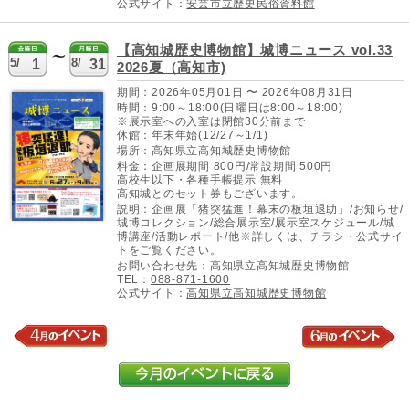
公式サイト：
安芸市立歴史民俗資料館
【高知城歴史博物館】城博ニュース vol.33
5/
8/
1
31
2026夏（高知市)
期間：2026年05月01日 〜 2026年08月31日
時間：9:00～18:00(日曜日は8:00～18:00)
※展示室への入室は閉館30分前まで
休館：年末年始(12/27～1/1)
場所：高知県立高知城歴史博物館
料金：企画展期間 800円/常設期間 500円
高校生以下・各種手帳提示 無料
高知城とのセット券もございます。
説明：企画展「猪突猛進！幕末の板垣退助」/お知らせ/
城博コレクション/総合展示室/展示室スケジュール/城
博講座/活動レポート/他※詳しくは、チラシ・公式サイ
トをご覧ください。
お問い合わせ先：高知県立高知城歴史博物館
TEL：
088-871-1600
公式サイト：
高知県立高知城歴史博物館