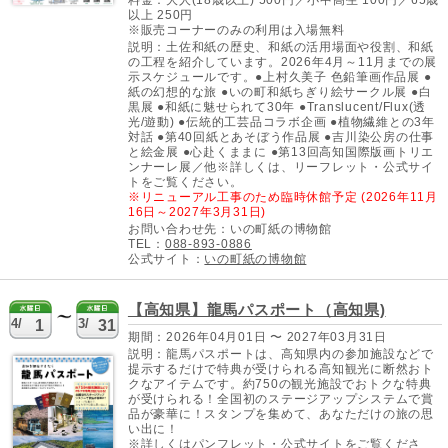
料金：大人(18歳以上) 500円／小中高生 100円／65歳
以上 250円
※販売コーナーのみの利用は入場無料
説明：土佐和紙の歴史、和紙の活用場面や役割、和紙
の工程を紹介しています。2026年4月～11月までの展
示スケジュールです。●上村久美子 色鉛筆画作品展 ●
紙の幻想的な旅 ●いの町和紙ちぎり絵サークル展 ●白
黒展 ●和紙に魅せられて30年 ●Translucent/Flux(透
光/遊動) ●伝統的工芸品コラボ企画 ●植物繊維との3年
対話 ●第40回紙とあそぼう作品展 ●吉川染公房の仕事
と絵金展 ●心赴くままに ●第13回高知国際版画トリエ
ンナーレ展／他※詳しくは、リーフレット・公式サイ
トをご覧ください。
※リニューアル工事のため臨時休館予定 (2026年11月
16日～2027年3月31日)
お問い合わせ先：いの町紙の博物館
TEL：
088-893-0886
公式サイト：
いの町紙の博物館
【高知県】龍馬パスポート（高知県)
4/
3/
1
31
期間：2026年04月01日 〜 2027年03月31日
説明：龍馬パスポートは、高知県内の参加施設などで
提示するだけで特典が受けられる高知観光に断然おト
クなアイテムです。約750の観光施設でおトクな特典
が受けられる！全国初のステージアップシステムで賞
品が豪華に！スタンプを集めて、あなただけの旅の思
い出に！
※詳しくはパンフレット・公式サイトをご覧くださ