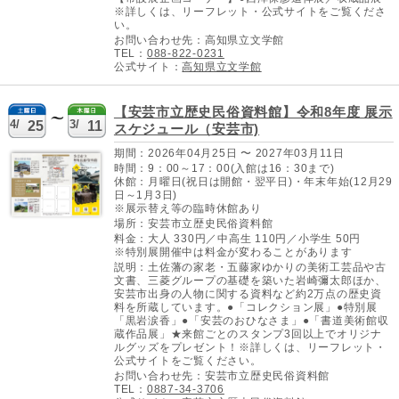
※詳しくは、リーフレット・公式サイトをご覧くださ
い。
お問い合わせ先：高知県立文学館
TEL：
088-822-0231
公式サイト：
高知県立文学館
【安芸市立歴史民俗資料館】令和8年度 展示
4/
3/
25
11
スケジュール（安芸市)
期間：2026年04月25日 〜 2027年03月11日
時間：9：00～17：00(入館は16：30まで)
休館：月曜日(祝日は開館・翌平日)・年末年始(12月29
日～1月3日)
※展示替え等の臨時休館あり
場所：安芸市立歴史民俗資料館
料金：大人 330円／中高生 110円／小学生 50円
※特別展開催中は料金が変わることがあります
説明：土佐藩の家老・五藤家ゆかりの美術工芸品や古
文書、三菱グループの基礎を築いた岩崎彌太郎ほか、
安芸市出身の人物に関する資料など約2万点の歴史資
料を所蔵しています。●「コレクション展」●特別展
「黒岩涙香」●「安芸のおひなさま」●「書道美術館収
蔵作品展」★来館ごとのスタンプ3回以上でオリジナ
ルグッズをプレゼント！※詳しくは、リーフレット・
公式サイトをご覧ください。
お問い合わせ先：安芸市立歴史民俗資料館
TEL：
0887-34-3706