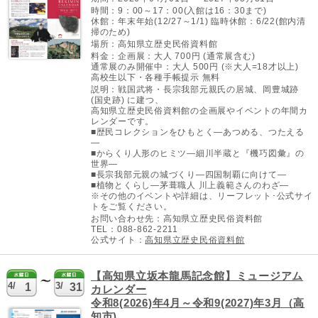
時間：9：00～17：00(入館は16：30まで)
休館：年末年始(12/27～1/1) 臨時休館：6/22(館内清
掃のため)
場所：高知県立歴史民俗資料館
料金：企画展：大人 700円 (通常展含む)
通常展のみ開催中：大人 500円 (※大人=18才以上)
高校生以下・各種手帳提示 無料
説明：戦国武将・長宗我部元親氏の居城、岡豊城跡
(国史跡) に建つ、
高知県立歴史民俗資料館の企画展やイベントの年間カ
レンダーです。
■歴民コレクションをひもとく―あつめる、つたえる
―
■からくり人形のヒミツ―細川半蔵と『機巧図彙』の
世界―
■長宗我部元親の城づくり―四国制覇に向けて―
■植物とくらし―茅葺職人 川上義範さんのわざ―
※その他のイベントや詳細は、リーフレット･公式サイ
トをご覧ください。
お問い合わせ先：高知県立歴史民俗資料館
TEL：088-862-2211
公式サイト：
高知県立歴史民俗資料館
【高知県立坂本龍馬記念館】ミュージアム
4/
3/
1
31
カレンダー
令和8(2026)年4月～令和9(2027)年3月（高
知市)