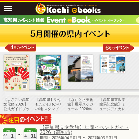
【よさこい高知
【高知県】やな
【なかとさ美術
【高知県立坂本
文化祭 2026】
せたかしゆかり
館】展示スケジ
龍馬記念館】ミ
公式ガイドブッ
の地 スタンプ
ュール 2026年
ュージアムカレ
ク
ラリー
度
ンダー
令和8(2026)年
4月～令和
【高知県立文学館】年間イベントガイド
9(2027)年3月
2026（高知市)
4/
3/
1
31
期間：2026年04月01日 〜 2027年03月31日