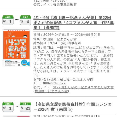
TEL：
0887-53-5110
公式サイト：
香美市立美術館
4/1～9/4【横山隆一記念まんが館】第22回
4/
9/
1
4
まんがの日記念「4コマまんが大賞」作品募
集！（高知市)
期間：2026年04月01日 〜 2026年09月04日
場所：横山隆一記念まんが館
締め切り：9月4日(金) 消印有効
説明：部門は、一般(中学生以上)とジュニア(小学生以
下)の二つ。自作の未発表作品ならテーマは自由。プ
ロ・アマ問わず誰でもご応募いただけます。一般部門
「フクちゃん大賞」の賞金50万円ほか各賞。審査員
は、高知出身まんが家･矢野徳さんと､くさか里樹さ
ん。たくさんのご応募をお待ちしています！※応募方
法など詳しくは、チラシ・公式サイトをご覧くださ
い。
お問い合わせ先：横山隆一記念まんが館
TEL：
088-883-5029
公式サイト：
第22回まんがの日記念 4コマまんが大賞
(横山隆一記念まんが館)
【高知県立歴史民俗資料館】年間カレンダ
4/
3/
1
31
ー2026年度（南国市)
期間：2026年04月01日 〜 2027年03月31日