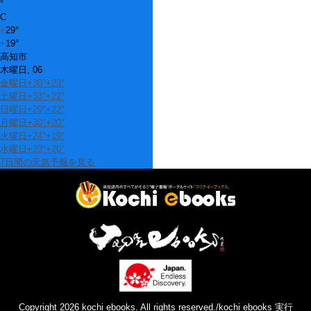
°
C
+
29°
+
19°
高知市
木曜日, 06
金曜日
+
30°
+
23°
土曜日
+
33°
+
22°
日曜日
+
29°
+
22°
月曜日
+
30°
+
20°
火曜日
+
24°
+
19°
水曜日
+
23°
+
20°
7日間の天気予報を見る
Copyright 2026 kochi ebooks. All rights reserved./kochi ebooks 実行