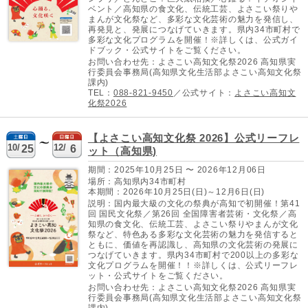
ベント／高知県の食文化、伝統工芸、よさこい祭りや
まんが文化祭など、多彩な文化芸術の魅力を発信し、
再発見と、発展につなげていきます。県内34市町村で
多彩な文化プログラムを開催！※詳しくは、公式ガイ
ドブック・公式サイトをご覧ください。
お問い合わせ先：よさこい高知文化祭2026 高知県実
行委員会事務局(高知県文化生活部よさこい高知文化祭
課内)
TEL：
088-821-9450
／公式サイト：
よさこい高知文
化祭2026
【よさこい高知文化祭 2026】公式リーフレ
10/
12/
25
6
ット（高知県)
期間：2025年10月25日 〜 2026年12月06日
場所：高知県内34市町村
本期間：2026年10月25日(日)～12月6日(日)
説明：国内最大級の文化の祭典が高知で初開催！第41
回 国民文化祭／第26回 全国障害者芸術・文化祭／高
知県の食文化、伝統工芸、よさこい祭りやまんが文化
祭など、特色ある多彩な文化芸術の魅力を発信すると
ともに、価値を再認識し、高知県の文化芸術の発展に
つなげていきます。県内34市町村で200以上の多彩な
文化プログラムを開催！！※詳しくは、公式リーフレ
ット・公式サイトをご覧ください。
お問い合わせ先：よさこい高知文化祭2026 高知県実
行委員会事務局(高知県文化生活部よさこい高知文化祭