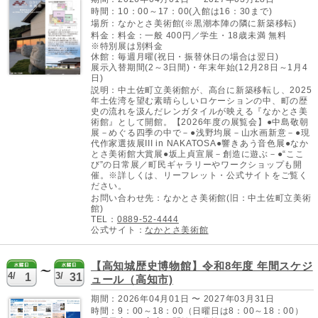
時間：10：00～17：00(入館は16：30まで)
場所：なかとさ美術館(※黒潮本陣の隣に新築移転)
料金：料金：一般 400円／学生・18歳未満 無料
※特別展は別料金
休館：毎週月曜(祝日・振替休日の場合は翌日)
展示入替期間(2～3日間)・年末年始(12月28日～1月4
日)
説明：中土佐町立美術館が、高台に新築移転し、2025
年土佐湾を望む素晴らしいロケーションの中、町の歴
史の流れを汲んだレンガタイルが映える『なかとさ美
術館』として開館。【2026年度の展覧会】●中島敬朝
展－めぐる四季の中で－●浅野均展－山水画新意－●現
代作家選抜展III in NAKATOSA●響きあう音色展●なか
とさ美術館大賞展●坂上貞宣展－創造に遊ぶ－●“ここ
び”の日常展／町民ギャラリーやワークショップも開
催。※詳しくは、リーフレット・公式サイトをご覧く
ださい。
お問い合わせ先：なかとさ美術館(旧：中土佐町立美術
館)
TEL：
0889-52-4444
公式サイト：
なかとさ美術館
【高知城歴史博物館】令和8年度 年間スケジ
4/
3/
1
31
ュール（高知市)
期間：2026年04月01日 〜 2027年03月31日
時間：9：00～18：00（日曜日は8：00～18：00）