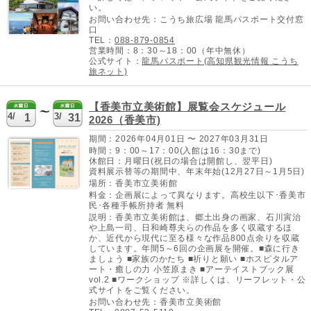
い。
お問い合わせ先：こうち旅広場 龍馬パスポート交付窓
口
TEL：
088-879-0854
営業時間：8：30～18：00（年中無休）
公式サイト：
龍馬パスポート(高知県観光情報 こうち
旅ネット)
【香美市立美術館】展覧会スケジュール
4/
3/
1
31
2026（香美市)
期間：2026年04月01日 〜 2027年03月31日
時間：9：00～17：00(入館は16：30まで)
休館日：月曜日(祝日の場合は開館し、翌平日)
資料展示替等の期間中、年末年始(12月27日～1月5日)
場所：香美市立美術館
料金：企画展によって異なります。高校生以下･香美市
民･各種手帳所持者 無料
説明：香美市立美術館は、郷土出身の画家、石川寅治
や上島一司、日和崎尊夫らの作品を多く収蔵するほ
か、近代から現代に至る様々な作品800点余りを収蔵
しています。年間5～6回の企画展を開催。■森に行き
ましょう ■家族のかたち ■祈りと願い ■ホスピタルア
ート・癒しの力 小笠原まき ■アーテイストブック展
vol.2 ■ワークショップ ※詳しくは、リーフレット・公
式サイトをご覧ください。
お問い合わせ先：香美市立美術館