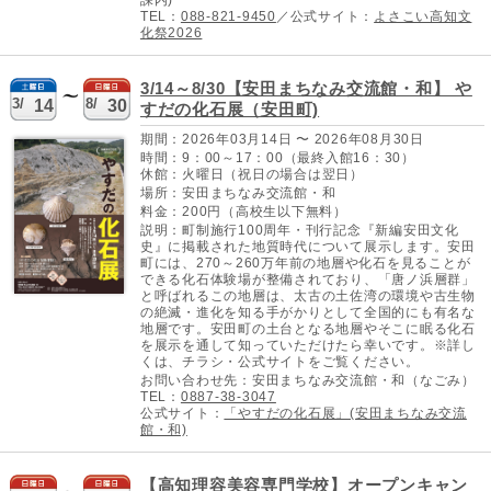
課内)
TEL：
088-821-9450
／公式サイト：
よさこい高知文
化祭2026
3/14～8/30【安田まちなみ交流館・和】 や
3/
8/
14
30
すだの化石展（安田町)
期間：2026年03月14日 〜 2026年08月30日
時間：9：00～17：00（最終入館16：30）
休館：火曜日（祝日の場合は翌日）
場所：安田まちなみ交流館・和
料金：200円（高校生以下無料）
説明：町制施行100周年・刊行記念『新編安田文化
史』に掲載された地質時代について展示します。安田
町には、270～260万年前の地層や化石を見ることが
できる化石体験場が整備されており、「唐ノ浜層群」
と呼ばれるこの地層は、太古の土佐湾の環境や古生物
の絶滅・進化を知る手がかりとして全国的にも有名な
地層です。安田町の土台となる地層やそこに眠る化石
を展示を通して知っていただけたら幸いです。※詳し
くは、チラシ・公式サイトをご覧ください。
お問い合わせ先：安田まちなみ交流館・和（なごみ）
TEL：
0887-38-3047
公式サイト：
「やすだの化石展」(安田まちなみ交流
館・和)
【高知理容美容専門学校】オープンキャン