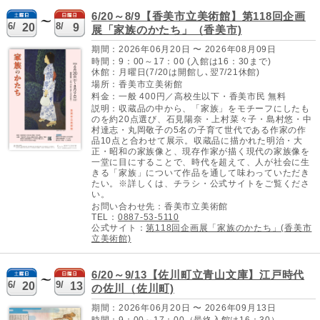
6/20～8/9【香美市立美術館】第118回企画
6/
8/
20
9
展「家族のかたち」（香美市)
期間：2026年06月20日 〜 2026年08月09日
時間：9：00～17：00 (入館は16：30まで)
休館：月曜日(7/20は開館し､翌7/21休館)
場所：香美市立美術館
料金：一般 400円／高校生以下・香美市民 無料
説明：収蔵品の中から、「家族」をモチーフにしたも
のを約20点選び、石見陽奈・上村菜々子・島村悠・中
村達志・丸岡敬子の5名の子育て世代である作家の作
品10点と合わせて展示。収蔵品に描かれた明治・大
正・昭和の家族像と、現存作家が描く現代の家族像を
一堂に目にすることで、時代を超えて、人が社会に生
きる「家族」について作品を通して味わっていただき
たい。※詳しくは、チラシ・公式サイトをご覧くださ
い。
お問い合わせ先：香美市立美術館
TEL：
0887-53-5110
公式サイト：
第118回企画展「家族のかたち」(香美市
立美術館)
6/20～9/13【佐川町立青山文庫】江戸時代
6/
9/
20
13
の佐川（佐川町)
期間：2026年06月20日 〜 2026年09月13日