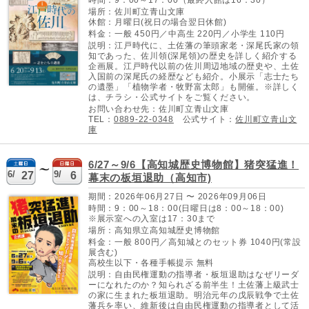
時間：9：00～17：00（最終入館は16：30）
場所：佐川町立青山文庫
休館：月曜日(祝日の場合翌日休館)
料金：一般 450円／中高生 220円／小学生 110円
説明：江戸時代に、土佐藩の筆頭家老・深尾氏家の領
知であった、佐川領(深尾領)の歴史を詳しく紹介する
企画展。江戸時代以前の佐川周辺地域の歴史や、土佐
入国前の深尾氏の経歴なども紹介。小展示「志士たち
の遺墨」「植物学者・牧野富太郎」も開催。※詳しく
は、チラシ・公式サイトをご覧ください。
お問い合わせ先：佐川町立青山文庫
TEL：
0889-22-0348
公式サイト：
佐川町立青山文
庫
6/27～9/6【高知城歴史博物館】猪突猛進！
6/
9/
27
6
幕末の板垣退助（高知市)
期間：2026年06月27日 〜 2026年09月06日
時間：9：00～18：00(日曜日は8：00～18：00)
※展示室への入室は17：30まで
場所：高知県立高知城歴史博物館
料金：一般 800円／高知城とのセット券 1040円(常設
展含む)
高校生以下・各種手帳提示 無料
説明：自由民権運動の指導者・板垣退助はなぜリーダ
ーになれたのか？知られざる前半生！土佐藩上級武士
の家に生まれた板垣退助。明治元年の戊辰戦争で土佐
藩兵を率い、維新後は自由民権運動の指導者として活