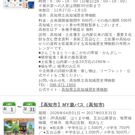
時間：9：00～18：00（日曜日は8：00～18：00）
※展示室への入室は閉館30分前まで
休館日：12月27日～1月1日
場所：高知県立高知城歴史博物館
料金：企画展開催期間中 800円／その他の期間 500円
高知城とのセット券や年間観覧券もございます。
高校生以下・各種手帳提示 無料
説明：高知城・土佐藩主 山内家伝来の国宝・重要文化
財を含む歴史資料・美術工芸品など、土佐藩や高知ゆ
かりの資料を収蔵展示する高知城歴史博物館の年間カ
レンダーです。
■さんごをまとう―あこがれの帯留・かんざし―
■猪突猛進！幕末の板垣退助
■土佐藩と山内家―土佐20万石の260年―
■福を呼ぶ 城博のお正月
※企画展の詳細や講座・催し物は、リーフレット・公
式サイトをご覧ください。
お問い合わせ先：高知県立高知城歴史博物館
TEL：
088-871-1600
公式サイト：
高知県立高知城歴史博物館
【高知市】MY遊バス（高知市)
4/
3/
1
31
期間：2026年04月01日 〜 2027年03月31日
場所：JR高知駅、はりまや橋、五台山展望台、牧野植
物園、竹林寺、龍馬記念館、桂浜など
料金：●桂浜券：中学生以上 1,500円／小学生 750円
／ ●五台山券：中学生以上 1,000円／小学生 500円／