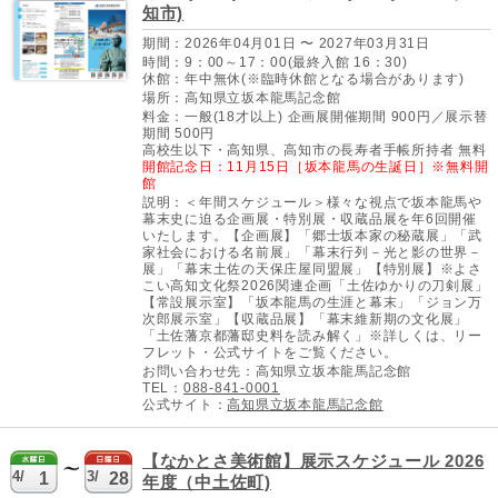
知市)
期間：2026年04月01日 〜 2027年03月31日
時間：9：00～17：00(最終入館 16：30)
休館：年中無休(※臨時休館となる場合があります)
場所：高知県立坂本龍馬記念館
料金：一般(18才以上) 企画展開催期間 900円／展示替
期間 500円
高校生以下・高知県、高知市の長寿者手帳所持者 無料
開館記念日：11月15日［坂本龍馬の生誕日］※無料開
館
説明：＜年間スケジュール＞様々な視点で坂本龍馬や
幕末史に迫る企画展・特別展・収蔵品展を年6回開催
いたします。【企画展】「郷士坂本家の秘蔵展」「武
家社会における名前展」「幕末行列－光と影の世界－
展」「幕末土佐の天保庄屋同盟展」【特別展】※よさ
こい高知文化祭2026関連企画「土佐ゆかりの刀剣展」
【常設展示室】「坂本龍馬の生涯と幕末」「ジョン万
次郎展示室」【収蔵品展】「幕末維新期の文化展」
「土佐藩京都藩邸史料を読み解く」※詳しくは、リー
フレット・公式サイトをご覧ください。
お問い合わせ先：高知県立坂本龍馬記念館
TEL：
088-841-0001
公式サイト：
高知県立坂本龍馬記念館
【なかとさ美術館】展示スケジュール 2026
4/
3/
1
28
年度（中土佐町)