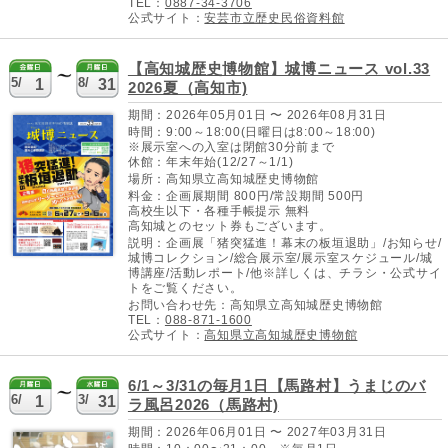
TEL：
0887-34-3706
公式サイト：
安芸市立歴史民俗資料館
【高知城歴史博物館】城博ニュース vol.33
5/
8/
1
31
2026夏（高知市)
期間：2026年05月01日 〜 2026年08月31日
時間：9:00～18:00(日曜日は8:00～18:00)
※展示室への入室は閉館30分前まで
休館：年末年始(12/27～1/1)
場所：高知県立高知城歴史博物館
料金：企画展期間 800円/常設期間 500円
高校生以下・各種手帳提示 無料
高知城とのセット券もございます。
説明：企画展「猪突猛進！幕末の板垣退助」/お知らせ/
城博コレクション/総合展示室/展示室スケジュール/城
博講座/活動レポート/他※詳しくは、チラシ・公式サイ
トをご覧ください。
お問い合わせ先：高知県立高知城歴史博物館
TEL：
088-871-1600
公式サイト：
高知県立高知城歴史博物館
6/1～3/31の毎月1日【馬路村】うまじのバ
6/
3/
1
31
ラ風呂2026（馬路村)
期間：2026年06月01日 〜 2027年03月31日