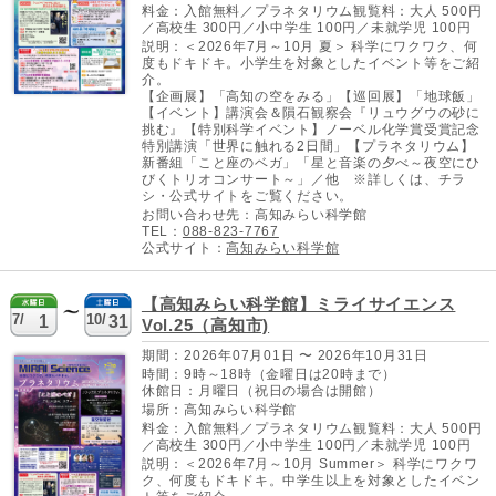
料金：入館無料／プラネタリウム観覧料：大人 500円
／高校生 300円／小中学生 100円／未就学児 100円
説明：＜2026年7月～10月 夏＞ 科学にワクワク、何
度もドキドキ。小学生を対象としたイベント等をご紹
介。
【企画展】「高知の空をみる」【巡回展】「地球飯」
【イベント】講演会＆隕石観察会『リュウグウの砂に
挑む』【特別科学イベント】ノーベル化学賞受賞記念
特別講演「世界に触れる2日間」【プラネタリウム】
新番組「こと座のベガ」「星と音楽の夕べ～夜空にひ
びくトリオコンサート～」／他 ※詳しくは、チラ
シ・公式サイトをご覧ください。
お問い合わせ先：高知みらい科学館
TEL：
088-823-7767
公式サイト：
高知みらい科学館
【高知みらい科学館】ミライサイエンス
7/
10/
1
31
Vol.25（高知市)
期間：2026年07月01日 〜 2026年10月31日
時間：9時～18時（金曜日は20時まで）
休館日：月曜日（祝日の場合は開館）
場所：高知みらい科学館
料金：入館無料／プラネタリウム観覧料：大人 500円
／高校生 300円／小中学生 100円／未就学児 100円
説明：＜2026年7月～10月 Summer＞ 科学にワクワ
ク、何度もドキドキ。中学生以上を対象としたイベン