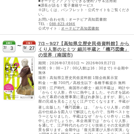
■オーテピアアプリでできる便利ワザ＆活用術
■課長が語る！電子書籍サービス
※詳しくは、パンフレット・公式サイトをご覧くださ
い。
お問い合わせ先：オーテピア高知図書館
TEL：
088-823-4946
公式サイト：
オーテピア高知図書館
7/3～9/27【高知県立歴史民俗資料館】から
7/
9/
3
27
くり人形のヒミツ 細川半蔵と「機巧図彙」
の世界（南国市)
期間：2026年07月03日 〜 2026年09月27日
時間：9：00～17：00(入館は16：30まで) ※会期中
無休
場所：高知県立歴史民俗資料館 1階企画展示室
料金：一般 700円／高校生以下･各種手帳提示 無料
説明：江戸時代、南国市の郷士・細川半蔵は、時計や
「からくり人形」作りに熱中しました。その才を認め
られて幕府の改暦事業に選ばれ参加しますが、新しい
暦の完成を見ることなく江戸で亡くなります。半蔵が
きこうずい
著し出版した『
機巧図彙
』は、「からくり人形」の部
品や仕組みを図入りで解説したもので、当時ベストセ
ラーとなりました。半蔵はなぜ「からくり作り」に熱
中したのでしょうか。本企画展では「からくり人形」
を通して、江戸時代のものづくり技術とその文化的背
景を探ります。会期中は「復元茶運び人形の実演」な