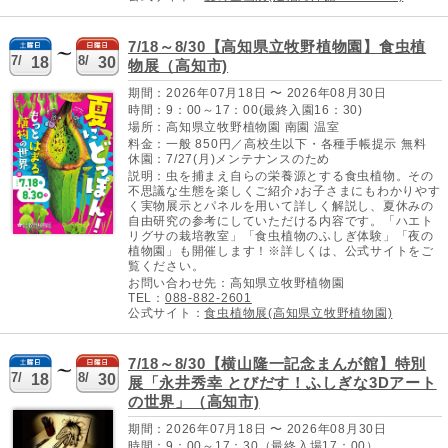
7/18～8/30【高知県立牧野植物園】食虫植
7/
8/
18
30
物展（高知市)
期間：2026年07月18日 〜 2026年08月30日
時間：9：00～17：00(最終入園16：30)
場所：高知県立牧野植物園 南園 温室
料金：一般 850円／高校生以下・各種手帳提示 無料
休園：7/27(月)メンテナンスのため
説明：虫を捕まえ自らの栄養源とする食虫植物。その
不思議な生態を楽しくご紹介♪お子さまにもわかりやす
く実物展示とパネルを用いて詳しく解説し、夏休みの
自由研究の参考にしていただける内容です。「ハエト
リグサの栽培教室」「食虫植物のふしぎ体験」「夜の
植物園」も開催します！※詳しくは、公式サイトをご
覧ください。
お問い合わせ先：高知県立牧野植物園
TEL：
088-882-2601
公式サイト：
食虫植物展(高知県立牧野植物園)
7/18～8/30【横山隆一記念まんが館】特別
7/
8/
18
30
展「永井秀幸 とびだす！ふしぎな3Dアート
の世界」（高知市)
期間：2026年07月18日 〜 2026年08月30日
時間：9：00～17：30（最終入場17：00）