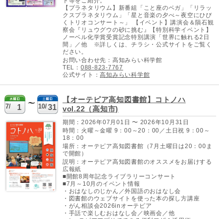
ト等をご紹介。
【プラネタリウム】新番組「こと座のベガ」「リラッ
クスプラネタリウム」「星と音楽の夕べ～夜空にひび
くトリオコンサート～」 【イベント】講演会＆隕石観
察会『リュウグウの砂に挑む』【特別科学イベント】
ノーベル化学賞受賞記念特別講演「世界に触れる2日
間」／他 ※詳しくは、チラシ・公式サイトをご覧く
ださい。
お問い合わせ先：高知みらい科学館
TEL：
088-823-7767
公式サイト：
高知みらい科学館
【オーテピア高知図書館】コトノハ
7/
10/
1
31
vol.22（高知市)
期間：2026年07月01日 〜 2026年10月31日
時間：火曜～金曜 9：00～20：00／土日祝 9：00～
18：00
場所：オーテピア高知図書館（7月土曜日は20：00ま
で開館）
説明：オーテピア高知図書館のオススメをお届けする
広報紙
■開館8周年記念ライブラリーコンサート
■7月～10月のイベント情報
・おはなしのじかん／外国語のおはなし会
・図書館のウェブサイトを使った本の探し方講座
・がん相談会2026inオーテピア
・手話で楽しむおはなし会／映画会／他