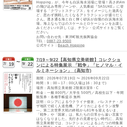
Hopping」が、今年も白浜海水浴場に登場！高さ約4m
の飛び込み専用ゾーンや、人気番組『SASUKE』に登
場する「クワットステップス」をイメージした遊具な
ど、思わず挑戦したくなるアトラクションが盛りだく
さん。透き通る海と白く輝く砂浜が自慢の白浜海水浴
場。海上ならではのスケールとロケーションをお楽し
みください♪※詳しくは、チラシ・公式サイトをご覧く
ださい｡
お問い合わせ先：東洋町観光振興協会
TEL：
0887-23-9500
公式サイト：
Beach Hopping
7/19～9/22【高知県立美術館】コレクショ
7/
9/
19
22
ンによる特集展示 「戦争」「ヒノマル・イ
ルミネーション」（高知市)
期間：2026年07月19日 〜 2026年09月22日
時間：9：00～17：00(入場は16：30まで)
場所：高知県立美術館 2階展示室B・C
料金：一般 800円／大学生 500円／高校生以下・年間
観覧券・各種手帳提示 無料
説明：ロシアによるウクライナ侵攻、パレスチナ・ガ
ザ地区で続く人道危機、アメリカによるイラン攻撃
―。第二次世界大戦の終戦から81年を迎えるいま、
「戦争」や「国家」は、私たちの日常から遠い言葉で
はなくなりました。先行きの見通せない時代に、高知
県立美術館では、コレクションによるふたつの特集展