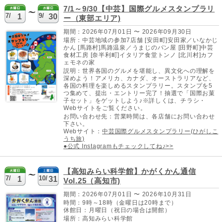
7/1～9/30【中芸】国際グルメスタンプラリ
7/
9/
1
30
ー（東部エリア)
期間：2026年07月01日 〜 2026年09月30日
場所：中芸地域の参加7店舗 [安田町]安田家／いなかじ
かん [馬路村]馬路温泉／うまじのパン屋 [田野町]中芸
食材工房 [奈半利町]イタリア食堂トンノ [北川村]カフ
ェモネの家
説明：世界各国のグルメを堪能し、異文化への理解を
深めよう！アメリカ、カナダ、オーストラリアなど、
各国の料理を楽しめるスタンプラリー。スタンプを5
つ集めて、提出・エントリー完了！抽選で「国際お菓
子セット」をゲットしよう♪※詳しくは、チラシ・
Webサイトをご覧ください。
お問い合わせ先：営業時間は、各店舗にお問い合わせ
下さい。
Webサイト：
中芸国際グルメスタンプラリー(ひがしこ
うち旅)
●公式 Instagramもチェックしてね♪>>
【高知みらい科学館】かがくかん通信
7/
10/
1
31
Vol.25（高知市)
期間：2026年07月01日 〜 2026年10月31日
時間：9時～18時（金曜日は20時まで）
休館日：月曜日（祝日の場合は開館）
場所：高知みらい科学館