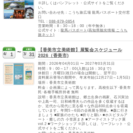
※詳しくはパンフレット・公式サイトをご覧くださ
い。
お問い合わせ先：こうち旅広場 龍馬パスポート交付窓
口
TEL：
088-879-0854
営業時間：8：30～18：00（年中無休）
公式サイト：
龍馬パスポート(高知県観光情報 こうち
旅ネット)
【香美市立美術館】展覧会スケジュール
4/
3/
1
31
2026（香美市)
期間：2026年04月01日 〜 2027年03月31日
時間：9：00～17：00(入館は16：30まで)
休館日：月曜日(祝日の場合は開館し、翌平日)
資料展示替等の期間中、年末年始(12月27日～1月5日)
場所：香美市立美術館
料金：企画展によって異なります。高校生以下･香美市
民･各種手帳所持者 無料
説明：香美市立美術館は、郷土出身の画家、石川寅治
や上島一司、日和崎尊夫らの作品を多く収蔵するほ
か、近代から現代に至る様々な作品800点余りを収蔵
しています。年間5～6回の企画展を開催。■森に行き
ましょう ■家族のかたち ■祈りと願い ■ホスピタルア
ート・癒しの力 小笠原まき ■アーテイストブック展
vol.2 ■ワークショップ ※詳しくは、リーフレット・公
式サイトをご覧ください。