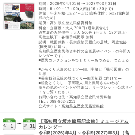
期間：2026年04月01日 〜 2027年03月31日
時間：9：00～17：00(入館は16：30まで)
休館：年末年始(12/27～1/1) 臨時休館：6/22(館内清
掃のため)
場所：高知県立歴史民俗資料館
料金：企画展：大人 700円 (通常展含む)
通常展のみ開催中：大人 500円 (※大人=18才以上)
高校生以下・各種手帳提示 無料
説明：戦国武将・長宗我部元親氏の居城、岡豊城跡
(国史跡) に建つ、
高知県立歴史民俗資料館の企画展やイベントの年間カ
レンダーです。
■歴民コレクションをひもとく―あつめる、つたえる
―
■からくり人形のヒミツ―細川半蔵と『機巧図彙』の
世界―
■長宗我部元親の城づくり―四国制覇に向けて―
■植物とくらし―茅葺職人 川上義範さんのわざ―
※その他のイベントや詳細は、リーフレット･公式サイ
トをご覧ください。
お問い合わせ先：高知県立歴史民俗資料館
TEL：088-862-2211
公式サイト：
高知県立歴史民俗資料館
【高知県立坂本龍馬記念館】ミュージアム
4/
3/
1
31
カレンダー
令和8(2026)年4月～令和9(2027)年3月（高