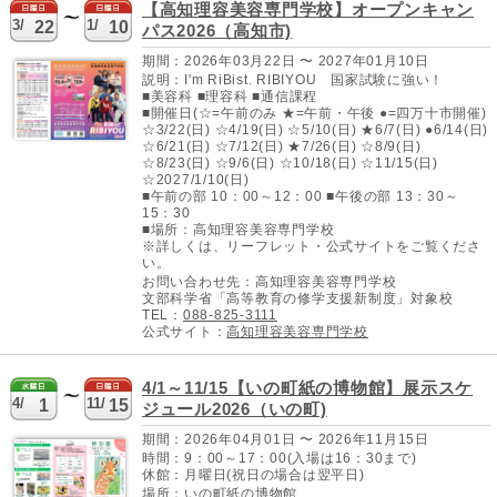
【高知理容美容専門学校】オープンキャン
3/
1/
22
10
パス2026（高知市)
期間：2026年03月22日 〜 2027年01月10日
説明：I'm RiBist. RIBIYOU 国家試験に強い！
■美容科 ■理容科 ■通信課程
■開催日(☆=午前のみ ★=午前・午後 ●=四万十市開催)
☆3/22(日) ☆4/19(日) ☆5/10(日) ★6/7(日) ●6/14(日)
☆6/21(日) ☆7/12(日) ★7/26(日) ☆8/9(日)
☆8/23(日) ☆9/6(日) ☆10/18(日) ☆11/15(日)
☆2027/1/10(日)
■午前の部 10：00～12：00 ■午後の部 13：30～
15：30
■場所：高知理容美容専門学校
※詳しくは、リーフレット・公式サイトをご覧くださ
い。
お問い合わせ先：高知理容美容専門学校
文部科学省「高等教育の修学支援新制度」対象校
TEL：
088-825-3111
公式サイト：
高知理容美容専門学校
4/1～11/15【いの町紙の博物館】展示スケ
4/
11/
1
15
ジュール2026（いの町)
期間：2026年04月01日 〜 2026年11月15日
時間：9：00～17：00(入場は16：30まで)
休館：月曜日(祝日の場合は翌平日)
場所：いの町紙の博物館