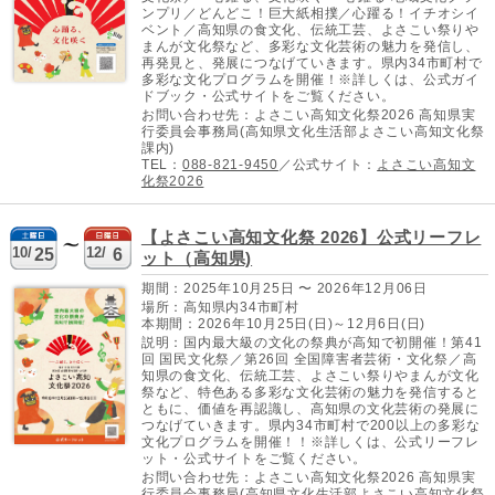
ンプリ／どんどこ！巨大紙相撲／心躍る！イチオシイ
ベント／高知県の食文化、伝統工芸、よさこい祭りや
まんが文化祭など、多彩な文化芸術の魅力を発信し、
再発見と、発展につなげていきます。県内34市町村で
多彩な文化プログラムを開催！※詳しくは、公式ガイ
ドブック・公式サイトをご覧ください。
お問い合わせ先：よさこい高知文化祭2026 高知県実
行委員会事務局(高知県文化生活部よさこい高知文化祭
課内)
TEL：
088-821-9450
／公式サイト：
よさこい高知文
化祭2026
【よさこい高知文化祭 2026】公式リーフレ
10/
12/
25
6
ット（高知県)
期間：2025年10月25日 〜 2026年12月06日
場所：高知県内34市町村
本期間：2026年10月25日(日)～12月6日(日)
説明：国内最大級の文化の祭典が高知で初開催！第41
回 国民文化祭／第26回 全国障害者芸術・文化祭／高
知県の食文化、伝統工芸、よさこい祭りやまんが文化
祭など、特色ある多彩な文化芸術の魅力を発信すると
ともに、価値を再認識し、高知県の文化芸術の発展に
つなげていきます。県内34市町村で200以上の多彩な
文化プログラムを開催！！※詳しくは、公式リーフレ
ット・公式サイトをご覧ください。
お問い合わせ先：よさこい高知文化祭2026 高知県実
行委員会事務局(高知県文化生活部よさこい高知文化祭