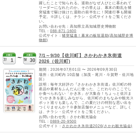
躍したことで知られる。退助がなぜ人びとに慕われて
リーダーになれたのか。その答えは、幕末の動乱を猪
突猛進で駆け抜けた退助の前半生に！関連行事も開催
予定。※詳しくは、チラシ・公式サイトをご覧くださ
い。
お問い合わせ先：高知県立高知城歴史博物館
TEL：
088-871-1600
公式サイト：
猪突猛進！幕末の板垣退助(高知城歴史博
物館)
7/1～9/30【佐川町】さかわかき氷街道
7/
9/
1
30
2026（佐川町)
期間：2026年07月01日 〜 2026年09月30日
場所：佐川町内 10店舗（加茂・尾川・斗賀野・佐川地
区）
説明：毎年大好評の『さかわかき氷街道』佐川町の特
産品や素材をふんだんに使った、こだわりのここでし
か食べられない「かき氷」が大集合！ちょっと佐川ま
で♪かき氷を楽しみながら、佐川町のまちなみや観光ス
ポット巡りも楽しんで、この夏だけの特別な思い出を
つくりませんか？※参加店舗やメニューなど、詳しく
は、チラシ・公式サイトをご覧ください。
お問い合わせ先：さかわ観光協会
TEL：
0889-20-9500
公式サイト：
さかわかき氷街道2026(さかわ観光協会)