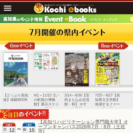
【どっぷり高知
4/1～11/15【い
3/14～8/30【安
7/25～9/27【高
旅】体験BOOK
の町紙の博物
田まちなみ交流
知県立文学館】
館】展示スケジ
館・和】 やす
体感するファー
ュール2026
だの化石展
ブル昆虫展
【高知リハビリテーション専門職大学】オ
ープンキャンパス2026年7月・8月（土佐
7/
8/
12
15
市)