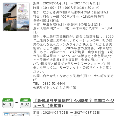
期間：2026年04月01日 〜 2027年03月28日
時間：10：00～17：00(入館は16：30まで)
場所：なかとさ美術館(※黒潮本陣の隣に新築移転)
料金：料金：一般 400円／学生・18歳未満 無料
※特別展は別料金
休館：毎週月曜(祝日・振替休日の場合は翌日)
展示入替期間(2～3日間)・年末年始(12月28日～1月4
日)
説明：中土佐町立美術館が、高台に新築移転し、2025
年土佐湾を望む素晴らしいロケーションの中、町の歴
史の流れを汲んだレンガタイルが映える『なかとさ美
術館』として開館。【2026年度の展覧会】●中島敬朝
展－めぐる四季の中で－●浅野均展－山水画新意－●現
代作家選抜展III in NAKATOSA●響きあう音色展●なか
とさ美術館大賞展●坂上貞宣展－創造に遊ぶ－●“ここ
び”の日常展／町民ギャラリーやワークショップも開
催。※詳しくは、リーフレット・公式サイトをご覧く
ださい。
お問い合わせ先：なかとさ美術館(旧：中土佐町立美術
館)
TEL：
0889-52-4444
公式サイト：
なかとさ美術館
【高知城歴史博物館】令和8年度 年間スケジ
4/
3/
1
31
ュール（高知市)
期間：2026年04月01日 〜 2027年03月31日