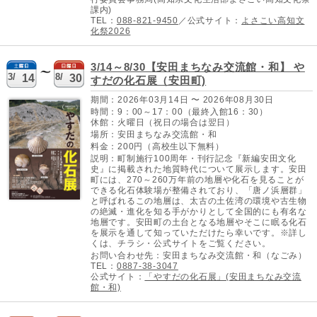
課内)
TEL：
088-821-9450
／公式サイト：
よさこい高知文
化祭2026
3/14～8/30【安田まちなみ交流館・和】 や
3/
8/
14
30
すだの化石展（安田町)
期間：2026年03月14日 〜 2026年08月30日
時間：9：00～17：00（最終入館16：30）
休館：火曜日（祝日の場合は翌日）
場所：安田まちなみ交流館・和
料金：200円（高校生以下無料）
説明：町制施行100周年・刊行記念『新編安田文化
史』に掲載された地質時代について展示します。安田
町には、270～260万年前の地層や化石を見ることが
できる化石体験場が整備されており、「唐ノ浜層群」
と呼ばれるこの地層は、太古の土佐湾の環境や古生物
の絶滅・進化を知る手がかりとして全国的にも有名な
地層です。安田町の土台となる地層やそこに眠る化石
を展示を通して知っていただけたら幸いです。※詳し
くは、チラシ・公式サイトをご覧ください。
お問い合わせ先：安田まちなみ交流館・和（なごみ）
TEL：
0887-38-3047
公式サイト：
「やすだの化石展」(安田まちなみ交流
館・和)