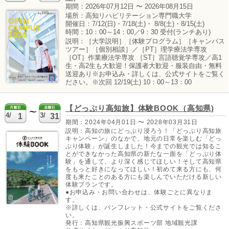
期間：2026年07月12日 〜 2026年08月15日
場所：高知リハビリテーション専門職大学
開催日：7/12(日)・7/18(土)・ 8/8(土)・8/15(土)
時間：10：00～14：00／9：30 受付(ランチあり)
説明：［大学説明］［体験プログラム］［キャンパス
【高知市】MY
7/1～9/30【佐
ツアー］［個別相談］／［PT］理学療法学専攻
遊バス
川町】さかわか
き氷街道2026
［OT］作業療法学専攻 ［ST］言語聴覚学専攻／高1
生・高2生も大歓迎！保護者大歓迎・服装自由・無料
送迎あり※お申込み・詳しくは、公式サイトをご覧く
ださい。※次回 12/19(土) 10：00～13：00
【どっぷり高知旅】体験BOOK（高知県)
4/
3/
1
31
期間：2024年04月01日 〜 2028年03月31日
説明：高知の旅にどっぷり浸ろう！「どっぷり高知旅
キャンペーン」のなかで、地元の日常を楽しむ「どっ
ぷり体験」が誕生しました！今までの観光では知るこ
とができなかった高知県の新たな一面を「どっぷり体
験」を通して、より深く感じてほしい！そして高知県
をもっと好きになってほしい！初めて来る方にも、何
度も来たことのある方にも楽しんでいただける新しい
体験プランです。
●お申込み・お問い合わせは、体験ごとに異なりま
す。
※詳しくは、パンフレット・公式サイトをご覧くださ
い。
発行：高知県観光振興スポーツ部 地域観光課