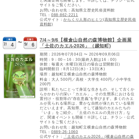
ど関連企画も開催します。※詳しくは、チラシ・公式
サイトをご覧ください。
お問い合わせ先：高知県立歴史民俗資料館
TEL：
088-862-2211
公式サイト：
からくり人形のヒミツ(高知県立歴史民俗
資料館)
7/4～9/6【横倉山自然の森博物館】企画展
7/
9/
4
6
「土佐のカエル2026」（越知町)
期間：2026年07月04日 〜 2026年09月06日
時間：9：00～16：30(最終入館は16：00)
休館：毎週火･水曜日(祝日の場合は翌開館日)
臨時開館日：8月12日(水)・13日(木)
場所：越知町立横倉山自然の森博物館
料金：大人 500円／高校・大学生 400円／小中学生
200円
説明：私たちにとって身近な生きもの、そして古くか
らかかわりの深い「カエル」。その生態系における位
置付け・役割等の“存在意義”を学びます。多くのカエ
ルが見られる場所は、豊かな自然が保たれている場所
だといえます。高知県、そして越知のカエルたちの
「いま」をご紹介。「土佐のカエルの見分け方」な
ど、関連イベントも開催！※詳しくは、チラシ・公式
サイトをご覧ください。
お問い合わせ先：越知町立横倉山自然の森博物館
TEL：
0889-26-1060
公式サイト：
「土佐のカエル2026」(横倉山自然の森