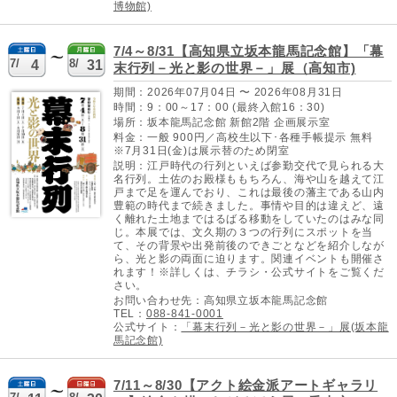
博物館)
7/4～8/31【高知県立坂本龍馬記念館】「幕
7/
8/
4
31
末行列－光と影の世界－」展（高知市)
期間：2026年07月04日 〜 2026年08月31日
時間：9：00～17：00 (最終入館16：30)
場所：坂本龍馬記念館 新館2階 企画展示室
料金：一般 900円／高校生以下･各種手帳提示 無料
※7月31日(金)は展示替のため閉室
説明：江戸時代の行列といえば参勤交代で見られる大
名行列。土佐のお殿様ももちろん、海や山を越えて江
戸まで足を運んでおり、これは最後の藩主である山内
豊範の時代まで続きました。事情や目的は違えど、遠
く離れた土地まではるばる移動をしていたのはみな同
じ。本展では、文久期の３つの行列にスポットを当
て、その背景や出発前後のできごとなどを紹介しなが
ら、光と影の両面に迫ります。関連イベントも開催さ
れます！※詳しくは、チラシ・公式サイトをご覧くだ
さい。
お問い合わせ先：高知県立坂本龍馬記念館
TEL：
088-841-0001
公式サイト：
「幕末行列－光と影の世界－」展(坂本龍
馬記念館)
7/11～8/30【アクト絵金派アートギャラリ