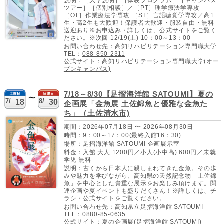
説明：［大学説明］［体験プログラム］［キャンパス
ツアー］［個別相談］／［PT］理学療法学専攻
［OT］作業療法学専攻 ［ST］言語聴覚学専攻／高1
生・高2生も大歓迎！保護者大歓迎・服装自由・無料
送迎あり※お申込み・詳しくは、公式サイトをご覧く
ださい。※次回 12/19(土) 10：00～13：00
お問い合わせ先：高知リハビリテーション専門職大学
TEL：
088-850-2311
公式サイト：
高知リハビリテーション専門職大学(オー
プンキャンパス)
7/18～8/30【足摺海洋館 SATOUMI】夏の
7/
8/
18
30
企画展「金魚展 土佐錦魚と優雅な金魚た
ち」（土佐清水市)
期間：2026年07月18日 〜 2026年08月30日
時間：9：00～17：00(最終入館16：30)
場所：足摺海洋館 SATOUMI 企画展示室
料金：入館 大人 1200円／小人(小中高) 600円／未就
学児 無料
説明：古くから日本人に親しまれてきた金魚。その歩
みや魅力を学びながら、高知県の天然記念物「土佐錦
魚」を中心とした貴重な展示をお楽しみ頂けます。関
連企画や夏イベントも盛りだくさん！※詳しくは、チ
ラシ・公式サイトをご覧ください。
お問い合わせ先：高知県立足摺海洋館 SATOUMI
TEL：
0880-85-0635
公式サイト：
夏の企画展(足摺海洋館 SATOUMI)