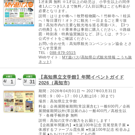
1才未満 無料 ※1才以上の幼児は、小学生以上の同伴
者1人につき1人まで無料／2人目以降はこども料金が
必要となります。
説明：はりまや橋へ！牧野植物園へ！竹林寺へ！桂浜
へ！毎日運行！オトクに観光！一日まるごと乗り放
題！高知市内の主要な観光地を巡る周遊バス。【3つ
の特典】も！※乗車券は事前に購入ください。※路線
図・時刻表・特典協賛施設など、詳しくは、チラシ・
公式サイトをご確認ください。
お問い合わせ先：高知県観光コンベンション協会 とさ
てらす営業所
TEL：
088-879-0515
Webサイト：
MY遊バス(高知県公式観光情報 こうち旅
ネット)
【高知県立文学館】年間イベントガイド
4/
3/
1
31
2026（高知市)
期間：2026年04月01日 〜 2027年03月31日
時間：9：00～17：00 (入館は16：30まで)
場所：高知県立文学館
料金：企画展開催期間(常設展含む) 一般600円／企画
展開催期間以外(常設展のみ) 一般400円／高校生以
下・各種手帳持参 無料
説明：高知の文学の魅力をお届けします！
【企画展年間案内】●生誕100年記念 宮尾登美子展 ●
体感するファーブル昆虫展 ●生誕100年記念 松谷みよ
子展 ●ちちははの目、こどもの声