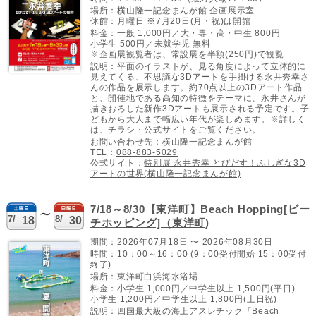
場所：横山隆一記念まんが館 企画展示室
休館：月曜日 ※7月20日(月・祝)は開館
料金：一般 1,000円／大・専・高・中生 800円
小学生 500円／未就学児 無料
※企画展観覧者は、常設展を半額(250円)で観覧
説明：平面のイラストが、見る角度によって立体的に
見えてくる、不思議な3Dアートを手掛ける永井秀幸さ
んの作品を展示します。約70点以上の3Dアート作品
と、開催地である高知の特徴をテーマに、永井さんが
描きおろした新作3Dアートも展示される予定です。子
どもから大人まで幅広い年代が楽しめます。※詳しく
は、チラシ・公式サイトをご覧ください。
お問い合わせ先：横山隆一記念まんが館
TEL：
088-883-5029
公式サイト：
特別展 永井秀幸 とびだす！ふしぎな3D
アートの世界(横山隆一記念まんが館)
7/18～8/30【東洋町】Beach Hopping[ビー
7/
8/
18
30
チホッピング]（東洋町)
期間：2026年07月18日 〜 2026年08月30日
時間：10：00～16：00 (9：00受付開始 15：00受付
終了)
場所：東洋町白浜海水浴場
料金：小学生 1,000円／中学生以上 1,500円(平日)
小学生 1,200円／中学生以上 1,800円(土日祝)
説明：四国最大級の海上アスレチック「Beach