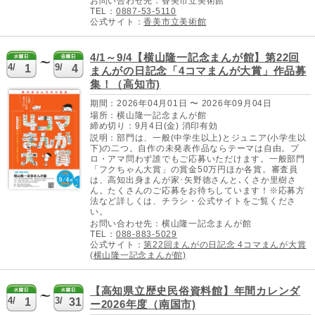
お問い合わせ先：香美市立美術館
TEL：
0887-53-5110
公式サイト：
香美市立美術館
4/1～9/4【横山隆一記念まんが館】第22回
4/
9/
1
4
まんがの日記念「4コマまんが大賞」作品募
集！（高知市)
期間：2026年04月01日 〜 2026年09月04日
場所：横山隆一記念まんが館
締め切り：9月4日(金) 消印有効
説明：部門は、一般(中学生以上)とジュニア(小学生以
下)の二つ。自作の未発表作品ならテーマは自由。プ
ロ・アマ問わず誰でもご応募いただけます。一般部門
「フクちゃん大賞」の賞金50万円ほか各賞。審査員
は、高知出身まんが家･矢野徳さんと､くさか里樹さ
ん。たくさんのご応募をお待ちしています！※応募方
法など詳しくは、チラシ・公式サイトをご覧くださ
い。
お問い合わせ先：横山隆一記念まんが館
TEL：
088-883-5029
公式サイト：
第22回まんがの日記念 4コマまんが大賞
(横山隆一記念まんが館)
【高知県立歴史民俗資料館】年間カレンダ
4/
3/
1
31
ー2026年度（南国市)