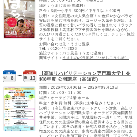
時間：10：00〜21：00 ※毎月1日
場所：うまじ温泉(馬路村)
料金：3歳〜小学生 300円／中学生以上 600円
説明：＜女性限定の大人気企画！＞色鮮やかなバラが
安田川を望む浴槽を彩り、ゴージャス気分を演出。上
質の温泉と併せて甘いバラの香りに包まれてリラック
ス効果抜群！馬路村でプチ贅沢気分を味わいながら、
のんびりお過ごしください♪※詳しくは、チラシ・施設
サイトをご覧ください。
お問い合わせ先：うまじ温泉
TEL：
0120-44-2026
施設サイト：
バラ風呂（うまじ温泉）
関連サイト：
うまじのバラ風呂（ひがしこうち旅）
【高知リハビリテーション専門職大学】令
6/
9/
6
13
和8年度 公開講座（高知市)
期間：2026年06月06日 〜 2026年09月13日
時間：10：00～11：00
場所：オーテピア4階 ホール
料金：参加費 無料（事前にお申込みください）
説明：［高知県健康パスポートグリーン対象］高知リ
ハビリテーション専門職大学・オーテピア高知図書館
共催事業。公開講座は、地域貢献の一環として、地域
住民のための生涯学習の機会を提供することを目的と
しています。本学の教育・研究の成果を活かした健康
増進のための講座など、多彩な講座の開講を目指しま
す。どなたでも参加可能です。※開催日・プログラム