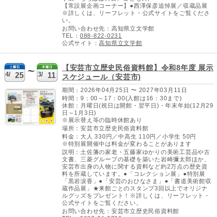
【常設展企画コーナー】●西澤保彦追悼展／収蔵品展
※詳しくは、リーフレット・公式サイトをご覧くださ
い。
お問い合わせ先：高知県立文学館
TEL：
088-822-0231
公式サイト：
高知県立文学館
【安芸市立歴史民俗資料館】令和8年度 展示
4/
3/
25
11
スケジュール（安芸市)
期間：2026年04月25日 〜 2027年03月11日
時間：9：00～17：00(入館は16：30まで)
休館：月曜日(祝日は開館・翌平日)・年末年始(12月29
日～1月3日)
※展示替え等の臨時休館あり
場所：安芸市立歴史民俗資料館
料金：大人 330円／中高生 110円／小学生 50円
※特別展開催中は料金が変わることがあります
説明：土佐藩の家老・五藤家ゆかりの美術工芸品や古
文書、三菱グループの基礎を築いた岩崎彌太郎ほか、
安芸市出身の人物に関する資料など約2万点の歴史資
料を所蔵しています。●「コレクション展」●特別展
「黒岩涙香」●「安芸のおひなさま」●「書道美術館収
蔵作品展」★来館ごとのスタンプ3回以上でオリジナ
ルグッズをプレゼント！※詳しくは、リーフレット・
公式サイトをご覧ください。
お問い合わせ先：安芸市立歴史民俗資料館