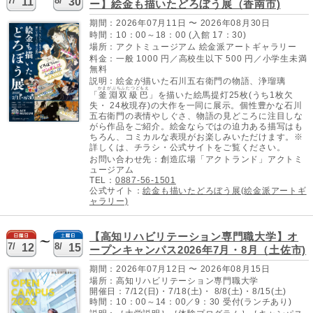
7/
8/
11
30
ー】絵金も描いたどろぼう展（香南市)
期間：2026年07月11日 〜 2026年08月30日
時間：10：00～18：00 (入館 17：30)
場所：アクトミュージアム 絵金派アートギャラリー
料金：一般 1000 円／高校生以下 500 円／小学生未満
無料
説明：絵金が描いた石川五右衛門の物語、浄瑠璃
かまがぶちふたつどもえ
「
釜淵双級巴
」を描いた絵馬提灯25枚(うち1枚欠
失・ 24枚現存)の大作を一同に展示。個性豊かな石川
五右衛門の表情やしぐさ、物語の見どころに注目しな
がら作品をご紹介。絵金ならではの迫力ある描写はも
ちろん、コミカルな表現がお楽しみいただけます。※
詳しくは、チラシ・公式サイトをご覧ください。
お問い合わせ先：創造広場「アクトランド」アクトミ
ュージアム
TEL：
0887-56-1501
公式サイト：
絵金も描いたどろぼう展(絵金派アートギ
ャラリー)
【高知リハビリテーション専門職大学】オ
7/
8/
12
15
ープンキャンパス2026年7月・8月（土佐市)
期間：2026年07月12日 〜 2026年08月15日
場所：高知リハビリテーション専門職大学
開催日：7/12(日)・7/18(土)・ 8/8(土)・8/15(土)
時間：10：00～14：00／9：30 受付(ランチあり)