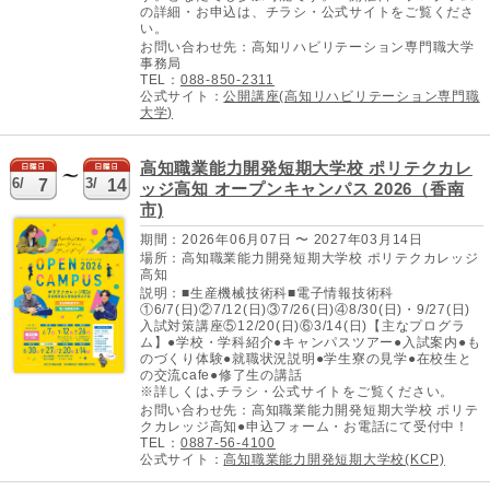
の詳細・お申込は、チラシ・公式サイトをご覧くださ
い。
お問い合わせ先：高知リハビリテーション専門職大学
事務局
TEL：
088-850-2311
公式サイト：
公開講座(高知リハビリテーション専門職
大学)
高知職業能力開発短期大学校 ポリテクカレ
6/
3/
7
14
ッジ高知 オープンキャンパス 2026（香南
市)
期間：2026年06月07日 〜 2027年03月14日
場所：高知職業能力開発短期大学校 ポリテクカレッジ
高知
説明：■生産機械技術科■電子情報技術科
①6/7(日)②7/12(日)③7/26(日)④8/30(日)・9/27(日)
入試対策講座⑤12/20(日)⑥3/14(日)【主なプログラ
ム】●学校・学科紹介●キャンパスツアー●入試案内●も
のづくり体験●就職状況説明●学生寮の見学●在校生と
の交流cafe●修了生の講話
※詳しくは､チラシ・公式サイトをご覧ください。
お問い合わせ先：高知職業能力開発短期大学校 ポリテ
クカレッジ高知●申込フォーム・お電話にて受付中！
TEL：
0887-56-4100
公式サイト：
高知職業能力開発短期大学校(KCP)