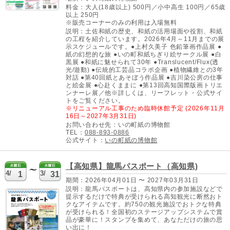
料金：大人(18歳以上) 500円／小中高生 100円／65歳
以上 250円
※販売コーナーのみの利用は入場無料
説明：土佐和紙の歴史、和紙の活用場面や役割、和紙
の工程を紹介しています。2026年4月～11月までの展
示スケジュールです。●上村久美子 色鉛筆画作品展 ●
紙の幻想的な旅 ●いの町和紙ちぎり絵サークル展 ●白
黒展 ●和紙に魅せられて30年 ●Translucent/Flux(透
光/遊動) ●伝統的工芸品コラボ企画 ●植物繊維との3年
対話 ●第40回紙とあそぼう作品展 ●吉川染公房の仕事
と絵金展 ●心赴くままに ●第13回高知国際版画トリエ
ンナーレ展／他※詳しくは、リーフレット・公式サイ
トをご覧ください。
※リニューアル工事のため臨時休館予定 (2026年11月
16日～2027年3月31日)
お問い合わせ先：いの町紙の博物館
TEL：
088-893-0886
公式サイト：
いの町紙の博物館
【高知県】龍馬パスポート（高知県)
4/
3/
1
31
期間：2026年04月01日 〜 2027年03月31日
説明：龍馬パスポートは、高知県内の参加施設などで
提示するだけで特典が受けられる高知観光に断然おト
クなアイテムです。約750の観光施設でおトクな特典
が受けられる！全国初のステージアップシステムで賞
品が豪華に！スタンプを集めて、あなただけの旅の思
い出に！