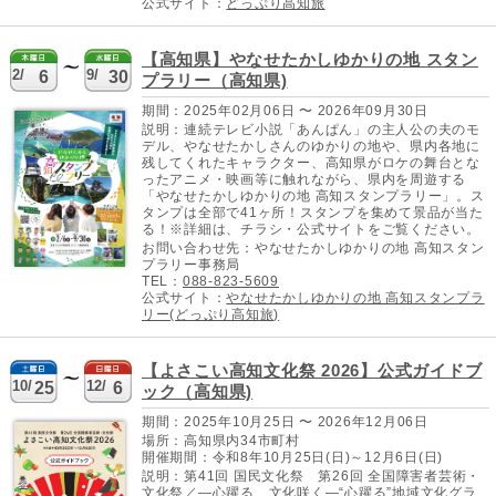
公式サイト：
どっぷり高知旅
【高知県】やなせたかしゆかりの地 スタン
2/
9/
6
30
プラリー（高知県)
期間：2025年02月06日 〜 2026年09月30日
説明：連続テレビ小説「あんぱん」の主人公の夫のモ
デル、やなせたかしさんのゆかりの地や、県内各地に
残してくれたキャラクター、高知県がロケの舞台とな
ったアニメ・映画等に触れながら、県内を周遊する
「やなせたかしゆかりの地 高知スタンプラリー」。ス
タンプは全部で41ヶ所！スタンプを集めて景品が当た
る！※詳細は、チラシ・公式サイトをご覧ください。
お問い合わせ先：やなせたかしゆかりの地 高知スタン
プラリー事務局
TEL：
088-823-5609
公式サイト：
やなせたかしゆかりの地 高知スタンプラ
リー(どっぷり高知旅)
【よさこい高知文化祭 2026】公式ガイドブ
10/
12/
25
6
ック（高知県)
期間：2025年10月25日 〜 2026年12月06日
場所：高知県内34市町村
開催期間：令和8年10月25日(日)～12月6日(日)
説明：第41回 国民文化祭 第26回 全国障害者芸術・
文化祭／―心躍る、文化咲く―“心躍る”地域文化グラ