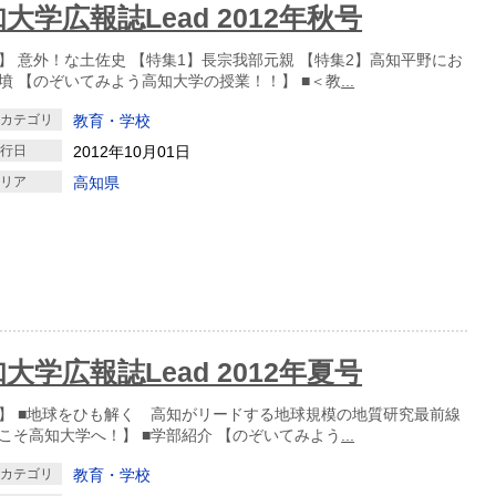
大学広報誌Lead 2012年秋号
】 意外！な土佐史 【特集1】長宗我部元親 【特集2】高知平野にお
墳 【のぞいてみよう高知大学の授業！！】 ■＜教
...
クカテゴリ
教育・学校
発行日
2012年10月01日
エリア
高知県
大学広報誌Lead 2012年夏号
】 ■地球をひも解く 高知がリードする地球規模の地質研究最前線
こそ高知大学へ！】 ■学部紹介 【のぞいてみよう
...
クカテゴリ
教育・学校