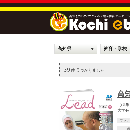
39
件 見つかりました
高知
【特集
大学長
ブッ