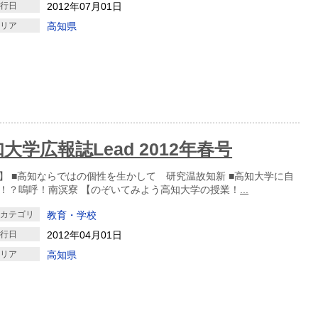
発行日
2012年07月01日
エリア
高知県
大学広報誌Lead 2012年春号
】 ■高知ならではの個性を生かして 研究温故知新 ■高知大学に自
！？嗚呼！南溟寮 【のぞいてみよう高知大学の授業！
...
クカテゴリ
教育・学校
発行日
2012年04月01日
エリア
高知県