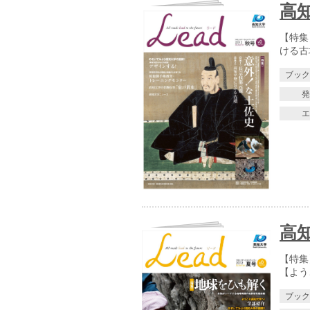
高知
【特集
ける古
ブッ
高知
【特集
【よう
ブッ