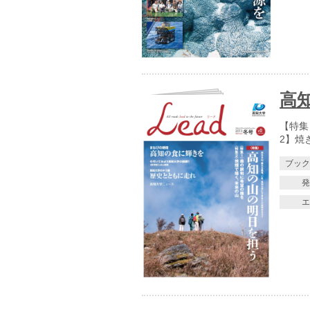
高知
【特集
2】焼
ブッ