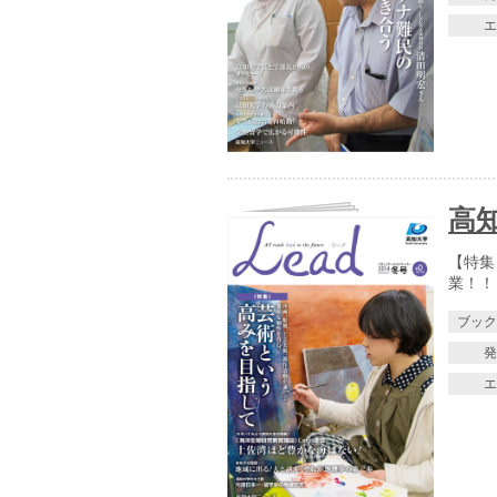
高知
【特集
業！！
ブッ