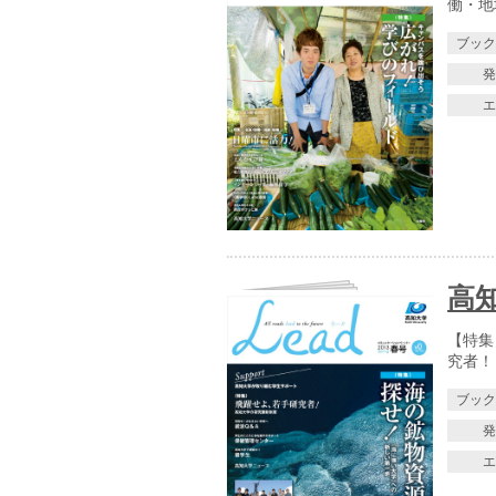
働・地域
ブッ
高知
【特集
究者！
ブッ