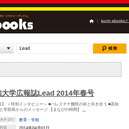
｜
kochi ebooks
高知の夏祭り特集
高
高知の食べ歩き特集
高知のミュージアム
高知の学校特集
土佐
Kochi Tourist Guide 
高知県観光特使う～
高知県観光特使 デハ
『四国zine』デジタ
大学広報誌Lead 2014年春号
ご利用ガイド
よくあ
掲載の方法
掲載規約
1】 ＜特別インタビュー＞ ■パレスチナ難民の命と向き合う ■高知
と学部長からのメッセージ 【まなびの時間】
...
クカテゴリ
教育・学校
発行日
2014年04月01日