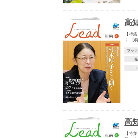
高知
【特集
く 【
ブッ
高知
【特集