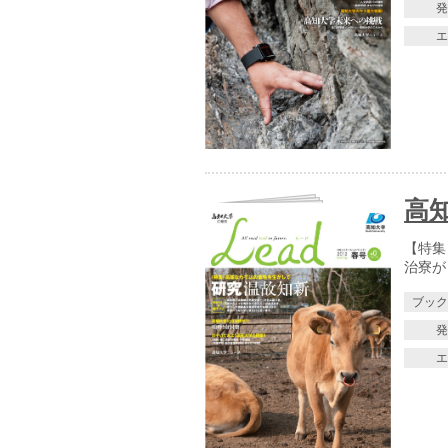
高知
【特集
治寮が
ブッ