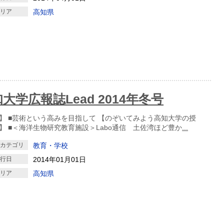
エリア
高知県
大学広報誌Lead 2014年冬号
】 ■芸術という高みを目指して 【のぞいてみよう高知大学の授
】 ■＜海洋生物研究教育施設＞Labo通信 土佐湾ほど豊か
...
クカテゴリ
教育・学校
発行日
2014年01月01日
エリア
高知県