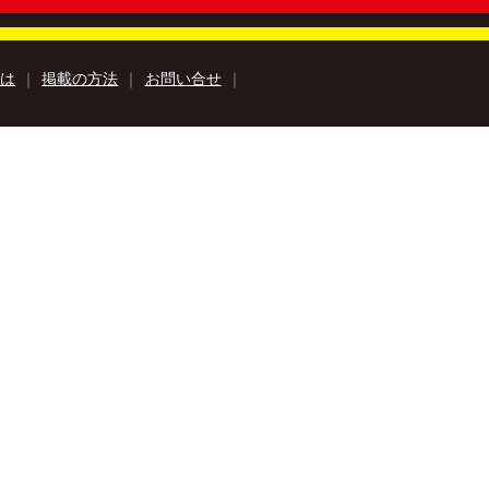
とは
｜
掲載の方法
｜
お問い合せ
｜
知のアウトドア特集
高知の楽しみ方特集
高知のおみやげ特集
特集
牧野富太郎特集
高知の移住特集
巡里
安芸市特設サイト
Book
Kochi Agricultural Products
み『サンナカ』
ラユキノリ
ルフォトブック
kochi ebooksとは
運営会社
る質問
サイトマップ
お問い合せ
個人情報保護方針
動作環境