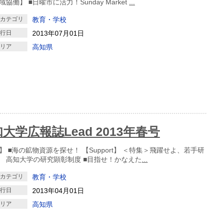
協働】 ■日曜市に活力！Sunday Market
...
クカテゴリ
教育・学校
発行日
2013年07月01日
エリア
高知県
大学広報誌Lead 2013年春号
】 ■海の鉱物資源を探せ！ 【Support】 ＜特集＞飛躍せよ、若手研
 高知大学の研究顕彰制度 ■目指せ！かなえた
...
クカテゴリ
教育・学校
発行日
2013年04月01日
エリア
高知県