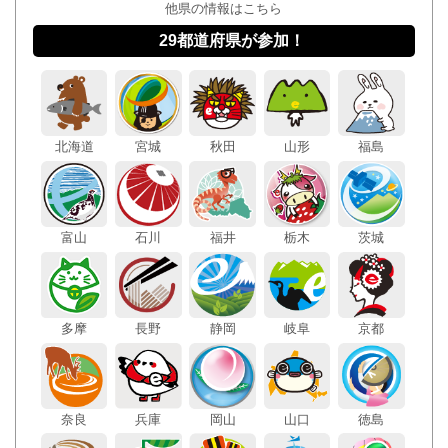
他県の情報はこちら
29都道府県が参加！
北海道
宮城
秋田
山形
福島
富山
石川
福井
栃木
茨城
多摩
長野
静岡
岐阜
京都
奈良
兵庫
岡山
山口
徳島