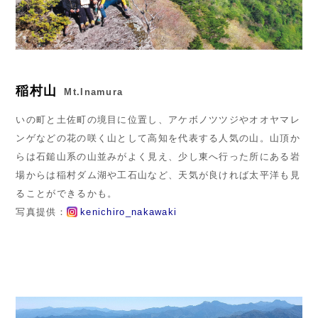
稲村山
Mt.Inamura
いの町と土佐町の境目に位置し、アケボノツツジやオオヤマレ
ンゲなどの花の咲く山として高知を代表する人気の山。山頂か
らは石鎚山系の山並みがよく見え、少し東へ行った所にある岩
場からは稲村ダム湖や工石山など、天気が良ければ太平洋も見
ることができるかも。
写真提供：
kenichiro_nakawaki