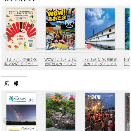
【よさこい高知文化
WOW！おおとよ (大
さかわの栞 (佐川町観
NI
祭 2026】公式ガイド
豊町観光ガイドブッ
光ガイド) ダイジェス
知・
ブック
ク)
ト版
広 報