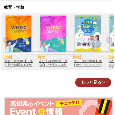
教育・学校
高知工科大学 理工系
高知工科大学 理工系
8/21【龍馬学園】総
8/
分野で活躍する女性
分野で活躍する女性
合オープンキャンパ
ネス
たちVol.5
たちVol.4
ス
校】
もっと見る＞