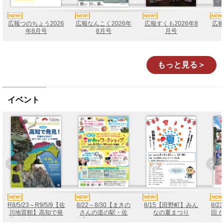
広報つのちょう2026
広報なんこく2026年
広報すくも2026年8
広報
年8月号
8月号
月号
もっと見る＞
イベント
R8/5/23～R9/5/9【佐
8/22～8/30【まきの
8/15【田野町】みん
8/
川地質館】高知で発
さんの道の駅・佐
なの夏まつり
回 
見！日本の4分の1－
川】さかわでワーク