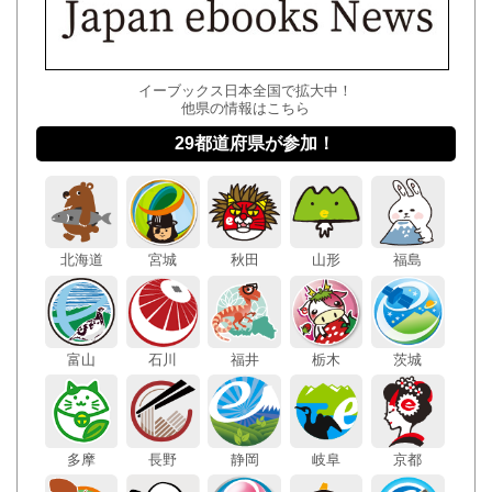
イーブックス日本全国で拡大中！
他県の情報はこちら
29都道府県が参加！
北海道
宮城
秋田
山形
福島
富山
石川
福井
栃木
茨城
多摩
長野
静岡
岐阜
京都