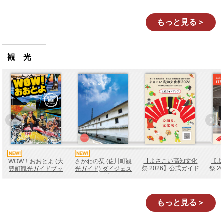
四万十・秩父・三波
ショップ ＜土日限定
川 ３つ地質帯－
＞
もっと見る＞
観 光
【よさこい高知文化
【よ
WOW！おおとよ (大
さかわの栞 (佐川町観
祭 2026】公式ガイド
祭 
豊町観光ガイドブッ
光ガイド) ダイジェス
ブック
場 
ク)
ト版
もっと見る＞