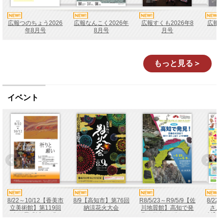
広報つのちょう2026
広報なんこく2026年
広報すくも2026年8
広報
年8月号
8月号
月号
もっと見る＞
イベント
8/22～10/12【香美市
8/9【高知市】第76回
R8/5/23～R9/5/9【佐
8/
立美術館】第119回
納涼花火大会
川地質館】高知で発
さ
企画展「祈りと願
見！日本の4分の1－
川】