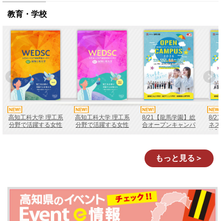
教育・学校
高知工科大学 理工系
高知工科大学 理工系
8/21【龍馬学園】総
8/
分野で活躍する女性
分野で活躍する女性
合オープンキャンパ
ネス
たちVol.5
たちVol.4
ス
校】
もっと見る＞