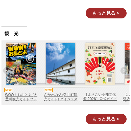
い」
四万十・秩父・三波
ショ
川 ３つ地質帯－
もっと見る＞
観 光
【よさこい高知文化
【よ
WOW！おおとよ (大
さかわの栞 (佐川町観
祭 2026】公式ガイド
祭 
豊町観光ガイドブッ
光ガイド) ダイジェス
ブック
場 
ク)
ト版
もっと見る＞