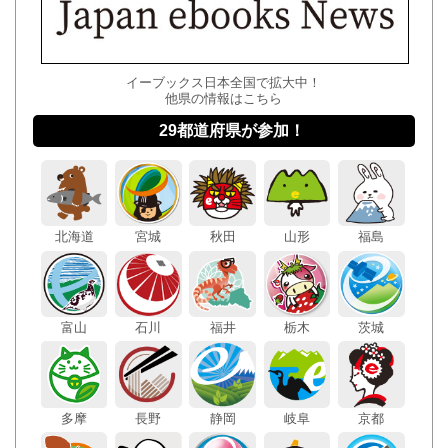
イーブックス日本全国で拡大中！
他県の情報はこちら
29都道府県が参加！
北海道
宮城
秋田
山形
福島
富山
石川
福井
栃木
茨城
多摩
長野
静岡
岐阜
京都