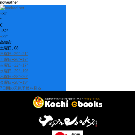
noweather
+
32
°
C
+
32°
+
22°
高知市
土曜日, 08
日曜日
+
29°
+
21°
月曜日
+
26°
+
17°
火曜日
+
22°
+
17°
水曜日
+
29°
+
19°
木曜日
+
28°
+
20°
金曜日
+
28°
+
19°
7日間の天気予報を見る