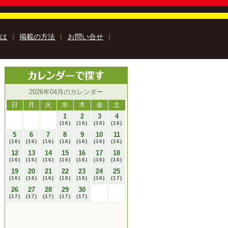
とは
｜
掲載の方法
｜
お問い合せ
｜
知のアウトドア特集
高知の楽しみ方特集
2026年04月のカレンダー
高知のおみやげ特集
特集
牧野富太郎特集
高知の移住特集
日
月
火
水
木
金
土
巡里
安芸市特設サイト
1
2
3
4
(16)
(16)
(16)
(16)
Book
Kochi Agricultural Products
5
6
7
8
9
10
11
み『サンナカ』
(16)
(16)
(16)
(16)
(16)
(16)
(16)
ラユキノリ
12
13
14
15
16
17
18
ルフォトブック
kochi ebooksとは
運営会社
(16)
(16)
(16)
(16)
(16)
(16)
(16)
19
20
21
22
23
24
25
る質問
サイトマップ
お問い合せ
(16)
(16)
(16)
(16)
(16)
(16)
(17)
個人情報保護方針
動作環境
26
27
28
29
30
(17)
(17)
(17)
(17)
(17)