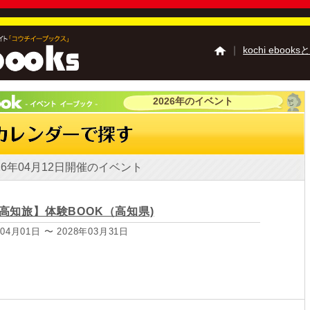
｜
kochi ebooks
2026年のイベント
高知の夏祭り特集
高
高知の食べ歩き特集
高知のミュージアム
高知の学校特集
土佐
26年04月12日開催のイベント
Kochi Tourist Guide 
高知県観光特使う～
高知県観光特使 デハ
高知旅】体験BOOK（高知県)
『四国zine』デジタ
04月01日 〜 2028年03月31日
ご利用ガイド
よくあ
掲載の方法
掲載規約