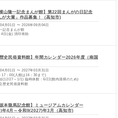
/4【横山隆一記念まんが館】第22回まんがの日記念
んが大賞」作品募集！（高知市)
04月01日 〜 2026年09月04日
一記念まんが館
4日(金) 消印有効
歴史民俗資料館】年間カレンダー2026年度（南国
04月01日 〜 2027年03月31日
17：00(入館は16：30まで)
12/27～1/1) 臨時休館：6/22(館内清掃のため)
立歴史民俗資料館
坂本龍馬記念館】ミュージアムカレンダー
6)年4月～令和9(2027)年3月（高知市)