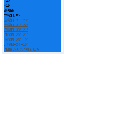
+
30°
+
19°
高知市
木曜日, 06
金曜日
+
31°
+
23°
土曜日
+
31°
+
22°
日曜日
+
30°
+
21°
月曜日
+
29°
+
21°
火曜日
+
23°
+
19°
水曜日
+
24°
+
19°
7日間の天気予報を見る