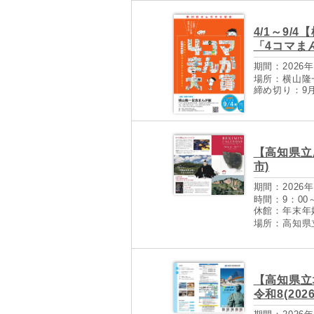
4/1～9
「4コマま
期間：2026年
場所：横山隆
締め切り：9月
【高知県立
市)
期間：2026年
時間：9：00～
休館：年末年始(
場所：高知県
【高知県立
令和8(202