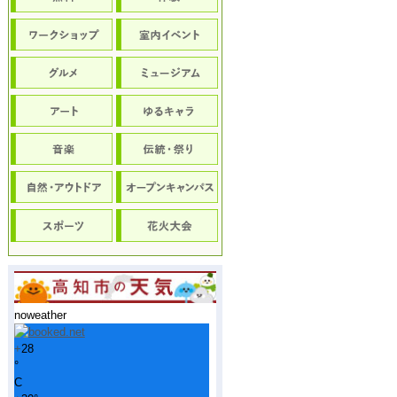
noweather
+
28
°
C