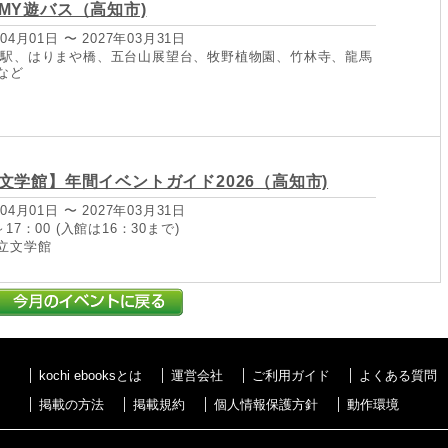
MY遊バス（高知市)
04月01日 〜 2027年03月31日
知駅、はりまや橋、五台山展望台、牧野植物園、竹林寺、龍馬
など
文学館】年間イベントガイド2026（高知市)
04月01日 〜 2027年03月31日
17：00 (入館は16：30まで)
立文学館
kochi ebooksとは
運営会社
ご利用ガイド
よくある質問
掲載の方法
掲載規約
個人情報保護方針
動作環境