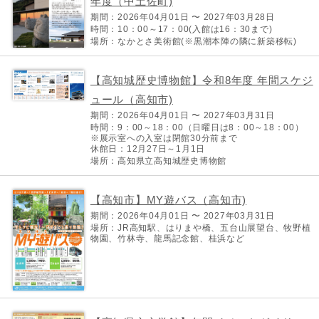
年度（中土佐町)
期間：2026年04月01日 〜 2027年03月28日
時間：10：00～17：00(入館は16：30まで)
場所：なかとさ美術館(※黒潮本陣の隣に新築移転)
【高知城歴史博物館】令和8年度 年間スケジ
ュール（高知市)
期間：2026年04月01日 〜 2027年03月31日
時間：9：00～18：00（日曜日は8：00～18：00）
※展示室への入室は閉館30分前まで
休館日：12月27日～1月1日
場所：高知県立高知城歴史博物館
【高知市】MY遊バス（高知市)
期間：2026年04月01日 〜 2027年03月31日
場所：JR高知駅、はりまや橋、五台山展望台、牧野植
物園、竹林寺、龍馬記念館、桂浜など