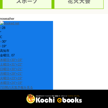
noweather
+
28
°
C
+
30°
+
19°
高知市
金曜日, 07
木曜日
+
30°
+
19°
土曜日
+
31°
+
22°
日曜日
+
30°
+
21°
月曜日
+
29°
+
21°
火曜日
+
23°
+
19°
水曜日
+
24°
+
19°
7日間の天気予報を見る