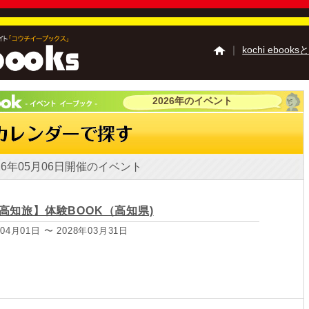
｜
kochi ebooks
2026年のイベント
高知の夏祭り特集
高
高知の食べ歩き特集
高知のミュージアム
高知の学校特集
土佐
26年05月06日開催のイベント
Kochi Tourist Guide 
高知県観光特使う～
高知県観光特使 デハ
高知旅】体験BOOK（高知県)
『四国zine』デジタ
04月01日 〜 2028年03月31日
ご利用ガイド
よくあ
掲載の方法
掲載規約