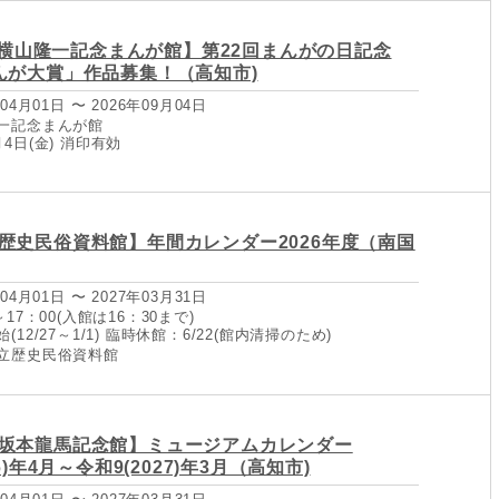
/4【横山隆一記念まんが館】第22回まんがの日記念
んが大賞」作品募集！（高知市)
04月01日 〜 2026年09月04日
一記念まんが館
4日(金) 消印有効
歴史民俗資料館】年間カレンダー2026年度（南国
04月01日 〜 2027年03月31日
17：00(入館は16：30まで)
12/27～1/1) 臨時休館：6/22(館内清掃のため)
立歴史民俗資料館
坂本龍馬記念館】ミュージアムカレンダー
6)年4月～令和9(2027)年3月（高知市)