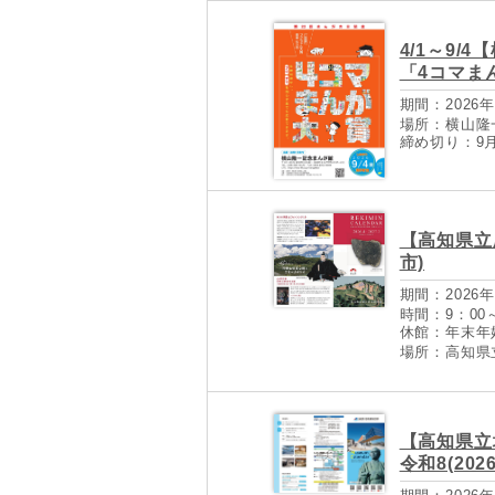
4/1～9
「4コマま
期間：2026年
場所：横山隆
締め切り：9月
【高知県立
市)
期間：2026年
時間：9：00～
休館：年末年始(
場所：高知県
【高知県立
令和8(202