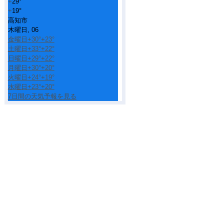
+
29°
+
19°
高知市
木曜日, 06
金曜日
+
30°
+
23°
土曜日
+
33°
+
22°
日曜日
+
29°
+
22°
月曜日
+
30°
+
20°
火曜日
+
24°
+
19°
水曜日
+
23°
+
20°
7日間の天気予報を見る