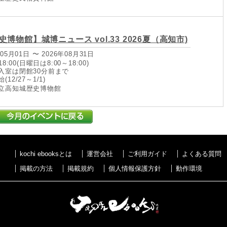
博物館】城博ニュース vol.33 2026夏（高知市)
05月01日 〜 2026年08月31日
8:00(日曜日は8:00～18:00)
入室は閉館30分前まで
12/27～1/1)
立高知城歴史博物館
kochi ebooksとは
運営会社
ご利用ガイド
よくある質問
掲載の方法
掲載規約
個人情報保護方針
動作環境