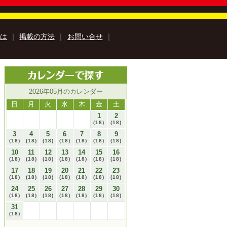
とは
｜
掲載の方法
｜
お問い合せ
｜
知のアウトドア特集
高知の楽しみ方特集
2026年05月のカレンダー
高知のおみやげ特集
特集
牧野富太郎特集
高知の移住特集
日
月
火
水
木
金
土
巡里
安芸市特設サイト
1
2
(18)
(18)
Book
Kochi Agricultural Products
3
4
5
6
7
8
9
み『サンナカ』
(18)
(18)
(18)
(18)
(18)
(18)
(18)
ラユキノリ
10
11
12
13
14
15
16
ルフォトブック
kochi ebooksとは
運営会社
(18)
(18)
(18)
(18)
(18)
(18)
(18)
17
18
19
20
21
22
23
る質問
サイトマップ
お問い合せ
(18)
(18)
(18)
(18)
(18)
(18)
(18)
個人情報保護方針
動作環境
24
25
26
27
28
29
30
(18)
(18)
(18)
(18)
(18)
(18)
(18)
31
(18)