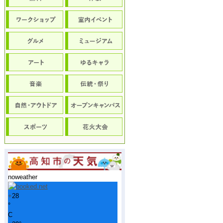
noweather
+
28
°
C