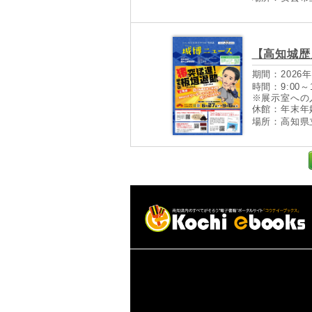
【高知城歴史
期間：2026年
時間：9:00～1
※展示室への
休館：年末年始(
場所：高知県