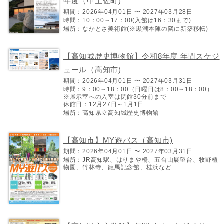
年度（中土佐町)
期間：2026年04月01日 〜 2027年03月28日
時間：10：00～17：00(入館は16：30まで)
場所：なかとさ美術館(※黒潮本陣の隣に新築移転)
【高知城歴史博物館】令和8年度 年間スケジ
ュール（高知市)
期間：2026年04月01日 〜 2027年03月31日
時間：9：00～18：00（日曜日は8：00～18：00）
※展示室への入室は閉館30分前まで
休館日：12月27日～1月1日
場所：高知県立高知城歴史博物館
【高知市】MY遊バス（高知市)
期間：2026年04月01日 〜 2027年03月31日
場所：JR高知駅、はりまや橋、五台山展望台、牧野植
物園、竹林寺、龍馬記念館、桂浜など