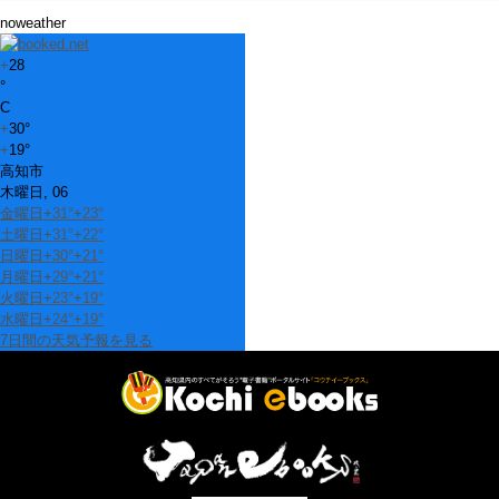
noweather
+
28
°
C
+
30°
+
19°
高知市
木曜日, 06
金曜日
+
31°
+
23°
土曜日
+
31°
+
22°
日曜日
+
30°
+
21°
月曜日
+
29°
+
21°
火曜日
+
23°
+
19°
水曜日
+
24°
+
19°
7日間の天気予報を見る