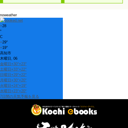
noweather
+
28
°
C
+
29°
+
19°
高知市
木曜日, 06
金曜日
+
30°
+
23°
土曜日
+
33°
+
22°
日曜日
+
29°
+
22°
月曜日
+
30°
+
20°
火曜日
+
24°
+
19°
水曜日
+
23°
+
20°
7日間の天気予報を見る