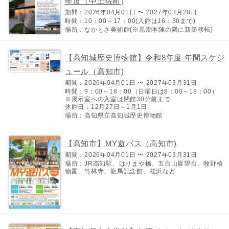
年度（中土佐町)
期間：2026年04月01日 〜 2027年03月28日
時間：10：00～17：00(入館は16：30まで)
場所：なかとさ美術館(※黒潮本陣の隣に新築移転)
【高知城歴史博物館】令和8年度 年間スケジ
ュール（高知市)
期間：2026年04月01日 〜 2027年03月31日
時間：9：00～18：00（日曜日は8：00～18：00）
※展示室への入室は閉館30分前まで
休館日：12月27日～1月1日
場所：高知県立高知城歴史博物館
【高知市】MY遊バス（高知市)
期間：2026年04月01日 〜 2027年03月31日
場所：JR高知駅、はりまや橋、五台山展望台、牧野植
物園、竹林寺、龍馬記念館、桂浜など