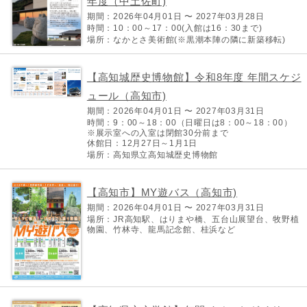
年度（中土佐町)
期間：2026年04月01日 〜 2027年03月28日
時間：10：00～17：00(入館は16：30まで)
場所：なかとさ美術館(※黒潮本陣の隣に新築移転)
【高知城歴史博物館】令和8年度 年間スケジ
ュール（高知市)
期間：2026年04月01日 〜 2027年03月31日
時間：9：00～18：00（日曜日は8：00～18：00）
※展示室への入室は閉館30分前まで
休館日：12月27日～1月1日
場所：高知県立高知城歴史博物館
【高知市】MY遊バス（高知市)
期間：2026年04月01日 〜 2027年03月31日
場所：JR高知駅、はりまや橋、五台山展望台、牧野植
物園、竹林寺、龍馬記念館、桂浜など