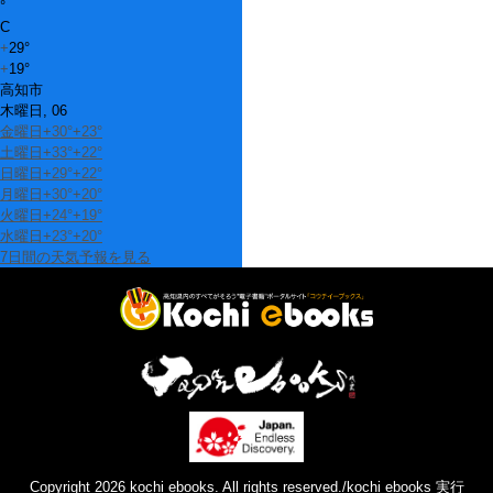
°
C
+
29°
+
19°
高知市
木曜日, 06
金曜日
+
30°
+
23°
土曜日
+
33°
+
22°
日曜日
+
29°
+
22°
月曜日
+
30°
+
20°
火曜日
+
24°
+
19°
水曜日
+
23°
+
20°
7日間の天気予報を見る
Copyright 2026 kochi ebooks. All rights reserved./kochi ebooks 実行