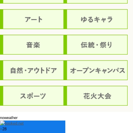
noweather
+
28