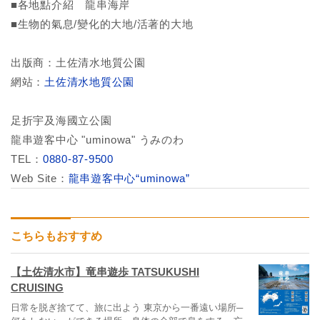
■各地點介紹 龍串海岸
■生物的氣息/變化的大地/活著的大地
出版商：土佐清水地質公園
網站：
土佐清水地質公園
足折宇及海國立公園
龍串遊客中心 "uminowa" うみのわ
TEL：
0880-87-9500
Web Site：
龍串遊客中心“uminowa”
こちらもおすすめ
【土佐清水市】竜串遊歩 TATSUKUSHI
CRUISING
日常を脱ぎ捨てて、旅に出よう 東京から一番遠い場所─