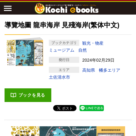
導覽地圖 龍串海岸 見殘海岸(繁体中文)
ブックカテゴリ
観光・物産
ミュージアム
自然
発行日
2024年02月29日
エリア
高知県
幡多エリア
土佐清水市
ブックを見る