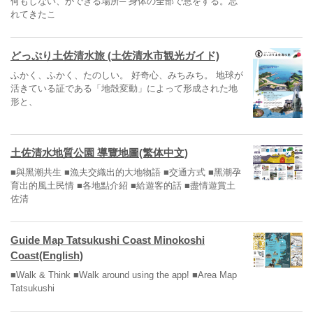
何もしない、ができる場所─ 身体の全部で息をする。忘
れてきたこ
どっぷり土佐清水旅 (土佐清水市観光ガイド)
ふかく、ふかく、たのしい。 好奇心、みちみち。 地球が
活きている証である「地殻変動」によって形成された地
形と、
土佐清水地質公園 導覽地圖(繁体中文)
■與黑潮共生 ■漁夫交織出的大地物語 ■交通方式 ■黑潮孕
育出的風土民情 ■各地點介紹 ■給遊客的話 ■盡情遊賞土
佐清
Guide Map Tatsukushi Coast Minokoshi
Coast(English)
■Walk & Think ■Walk around using the app! ■Area Map
Tatsukushi