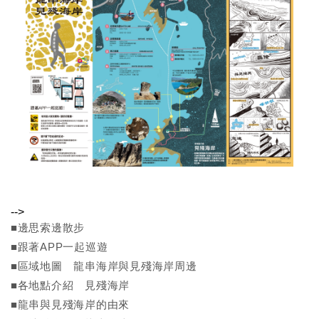
-->
■邊思索邊散步
■跟著APP一起巡遊
■區域地圖 龍串海岸與見殘海岸周邊
■各地點介紹 見殘海岸
■龍串與見殘海岸的由來