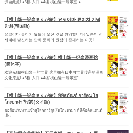
源自此處! ●3樓 入口 ●4樓 橫山隆一展示室 ●
【横山隆一記念まんが館】요코야마 류이치 기념
만화(韓国語)
요코야마 류이치 월드에 오신 것을 환영합니다! 일본이 전
세계에 발신하는 만화 문화의 원점이 존재하는 이곳!
【横山隆一記念まんが館】横山隆一纪念漫画馆
(简体字)
欢迎光临!横山隆一的世界 这里拥有日本向世界传递的漫画
文化原点! ●3楼 入口 ●4楼“横山隆一展示室”
【横山隆一記念まんが館】พิพิธภัณฑ์ การ์ตูน โย
โกะยาม่า ริวอิจิ(タイ語)
ขอต้อนรับท่านเข้าสู่โลกการ์ตูนโยโกะยาม่า ทีนี่คือดินแดนที
เป็น