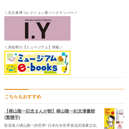
＼石元泰博コレクション展バックナンバー／
＼高知県の【ミュージアム】情報／
こちらもおすすめ
【横山隆一記念まんが館】横山隆一紀念漫畫館
(繁體字)
歡迎進入橫山隆一的世界! 日本向全世界發送的漫畫文化,