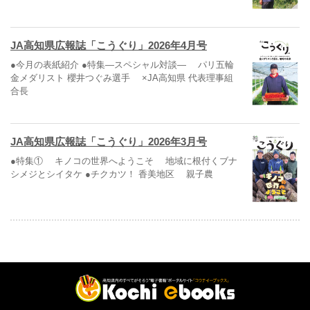
JA高知県広報誌「こうぐり」2026年4月号
●今月の表紙紹介 ●特集―スペシャル対談― パリ五輪
金メダリスト 櫻井つぐみ選手 ×JA高知県 代表理事組
合長
JA高知県広報誌「こうぐり」2026年3月号
●特集① キノコの世界へようこそ 地域に根付くブナ
シメジとシイタケ ●チクカツ！ 香美地区 親子農