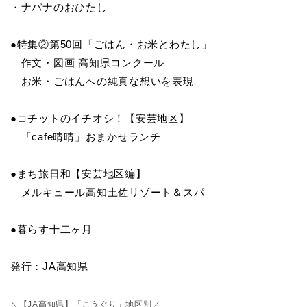
・ナバナのおひたし
●特集②第50回「ごはん・お米とわたし」
作文・図画 高知県コンクール
お米・ごはんへの純真な想いを表現
●コチットのイチオシ！【安芸地区】
「cafe晴晴」おまかせランチ
●まち旅日和【安芸地区編】
メルキュール高知土佐リゾート＆スパ
●暮らす十二ヶ月
発行：JA高知県
＼【JA高知県】「こうぐり」地区別／