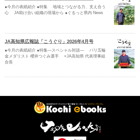
●今月の表紙紹介 ●特集 地域とつながる力、支え合う
心 JA助け合い組織の現場から ●ぐるっと県内 News
JA高知県広報誌「こうぐり」2026年4月号
●今月の表紙紹介 ●特集―スペシャル対談― パリ五輪
金メダリスト 櫻井つぐみ選手 ×JA高知県 代表理事組
合長