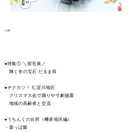
-->
●特集① ＼宿毛発／
輝く冬の宝石 だるま苺
●チクカツ！ 仁淀川地区
クリスマス会で踊りや寸劇披露
地域の高齢者と交流
●うちんくの台所（幡多地区編）
・葉っぱ飯