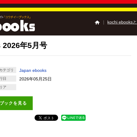
｜
kochi ebooks
ws 2026年5月号
高知の夏祭り特集
高
高知の食べ歩き特集
高知のミュージアム
高知の学校特集
土佐
カテゴリ
Japan ebooks
Kochi Tourist Guide 
行日
2026年05月25日
高知県観光特使う～
リア
高知県観光特使 デハ
『四国zine』デジタ
ブックを見る
ご利用ガイド
よくあ
掲載の方法
掲載規約