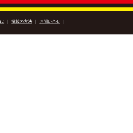
とは
｜
掲載の方法
｜
お問い合せ
｜
知のアウトドア特集
高知の楽しみ方特集
高知のおみやげ特集
特集
牧野富太郎特集
高知の移住特集
巡里
安芸市特設サイト
Book
Kochi Agricultural Products
み『サンナカ』
ラユキノリ
ルフォトブック
kochi ebooksとは
運営会社
る質問
サイトマップ
お問い合せ
個人情報保護方針
動作環境