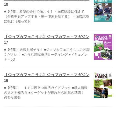
18
■【特集】希望の会社で働こう！ ・面接試験に備えて
（合格率をアップする・第一印象を制する） ・面接試験
に挑む（知ってお
【ジョブカフェこうち】ジョブカフェ・マガジン
17
■【特集】適職を探そう！ ■ジョブカフェこうちにご相談
ください！ ■こうち適職発見ミーティング ■ドキュメン
ト・JO
【ジョブカフェこうち】ジョブカフェ・マガジン
16
■【特集】 すぐに役立つ就活ガイドブック ■求人情報
の見方を知ろう ■ターゲットが絞れたら応募の準備！
必要な書類