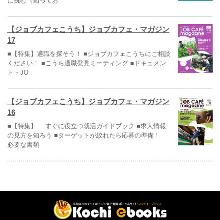
に挑む（知ってお
【ジョブカフェこうち】ジョブカフェ・マガジン
17
■【特集】適職を探そう！ ■ジョブカフェこうちにご相談
ください！ ■こうち適職発見ミーティング ■ドキュメン
ト・JO
【ジョブカフェこうち】ジョブカフェ・マガジン
16
■【特集】 すぐに役立つ就活ガイドブック ■求人情報
の見方を知ろう ■ターゲットが絞れたら応募の準備！
必要な書類