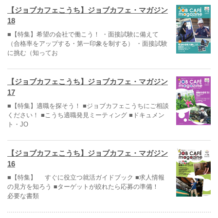
【ジョブカフェこうち】ジョブカフェ・マガジン
18
■【特集】希望の会社で働こう！ ・面接試験に備えて
（合格率をアップする・第一印象を制する） ・面接試験
に挑む（知ってお
【ジョブカフェこうち】ジョブカフェ・マガジン
17
■【特集】適職を探そう！ ■ジョブカフェこうちにご相談
ください！ ■こうち適職発見ミーティング ■ドキュメン
ト・JO
【ジョブカフェこうち】ジョブカフェ・マガジン
16
■【特集】 すぐに役立つ就活ガイドブック ■求人情報
の見方を知ろう ■ターゲットが絞れたら応募の準備！
必要な書類