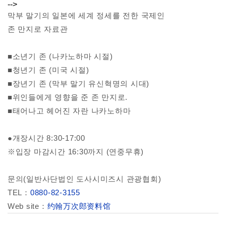
-->
막부 말기의 일본에 세계 정세를 전한 국제인
존 만지로 자료관
■소년기 존 (나카노하마 시절)
■청년기 존 (미국 시절)
■장년기 존 (막부 말기 유신혁명의 시대)
■위인들에게 영향을 준 존 만지로.
■태어나고 헤어진 자란 나카노하마
●개장시간 8:30-17:00
※입장 마감시간 16:30까지 (연중무휴)
문의(일반사단법인 도사시미즈시 관광협회)
TEL：
0880-82-3155
Web site：
约翰万次郎资料馆