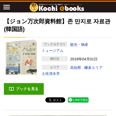
【ジョン万次郎資料館】존 만지로 자료관
(韓国語)
ブックカテゴリ
観光・物産
ミュージアム
発行日
2018年04月01日
エリア
高知県
幡多エリア
土佐清水市
ブックを見る