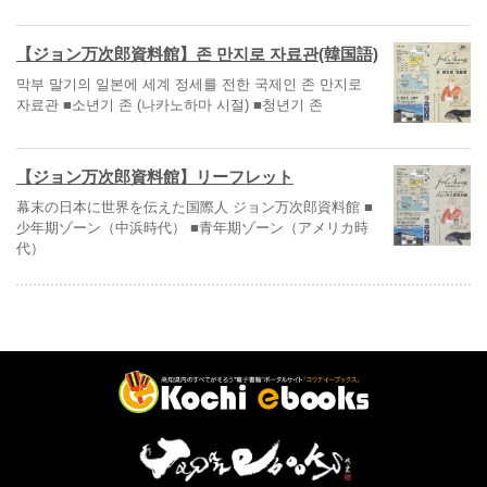
【ジョン万次郎資料館】존 만지로 자료관(韓国語)
막부 말기의 일본에 세계 정세를 전한 국제인 존 만지로
자료관 ■소년기 존 (나카노하마 시절) ■청년기 존
【ジョン万次郎資料館】リーフレット
幕末の日本に世界を伝えた国際人 ジョン万次郎資料館 ■
少年期ゾーン（中浜時代） ■青年期ゾーン（アメリカ時
代）