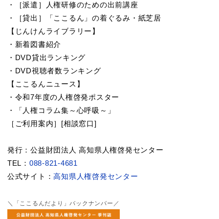
・［派遣］人権研修のための出前講座
・［貸出］「ここるん」の着ぐるみ・紙芝居
【じんけんライブラリー】
・新着図書紹介
・DVD貸出ランキング
・DVD視聴者数ランキング
【ここるんニュース】
・令和7年度の人権啓発ポスター
・「人権コラム集～心呼吸～」
［ご利用案内］[相談窓口]
発行：公益財団法人 高知県人権啓発センター
TEL：
088-821-4681
公式サイト：
高知県人権啓発センター
＼「ここるんだより」バックナンバー／