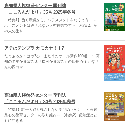
高知県人権啓発センター 季刊誌
「ここるんだより」35号 2025年冬号
【特集1】働く環境から、ハラスメントをなくそう ～
ハラスメントは許されない人権侵害です～ 【特集2】そ
の人の生き
アテはテンプラ カモカナ！！7
たまぁるか！はや7巻 またまたオール新作100選！！ 高
知の老舗かまぼこ店「松岡かまぼこ」の店長 かもかなさ
んの四コマ
高知県人権啓発センター 季刊誌
「ここるんだより」34号 2025年秋号
【特集1】誰一人取り残されない学びのために ～高知
県心の教育センターの取り組み～ 【特集2】認知症とと
もに生きる