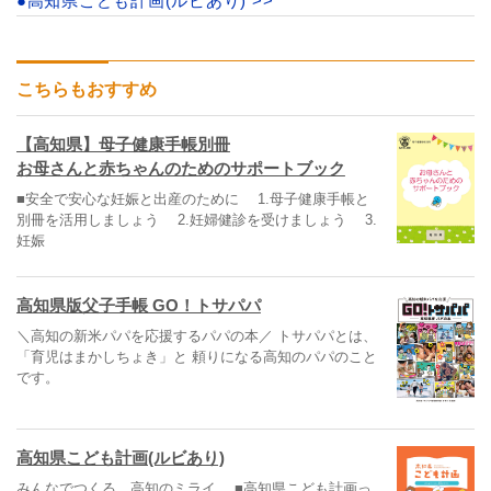
●高知県こども計画(ルビあり) >>
こちらもおすすめ
【高知県】母子健康手帳別冊
お母さんと赤ちゃんのためのサポートブック
■安全で安心な妊娠と出産のために 1.母子健康手帳と
別冊を活用しましょう 2.妊婦健診を受けましょう 3.
妊娠
高知県版父子手帳 GO！トサパパ
＼高知の新米パパを応援するパパの本／ トサパパとは、
「育児はまかしちょき」と 頼りになる高知のパパのこと
です。
高知県こども計画(ルビあり)
みんなでつくる、高知のミライ。 ■高知県こども計画っ