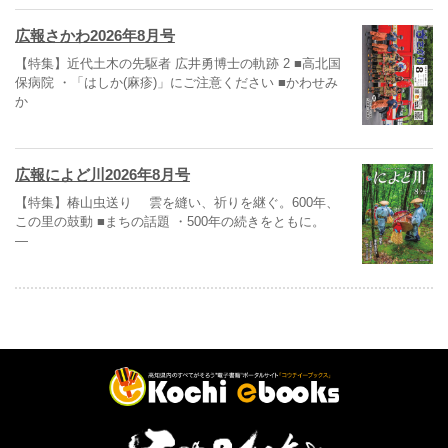
広報さかわ2026年8月号
【特集】近代土木の先駆者 広井勇博士の軌跡 2 ■高北国
保病院 ・「はしか(麻疹)」にご注意ください ■かわせみ
か
広報によど川2026年8月号
【特集】椿山虫送り 雲を縫い、祈りを継ぐ。600年、
この里の鼓動 ■まちの話題 ・500年の続きをともに。
―