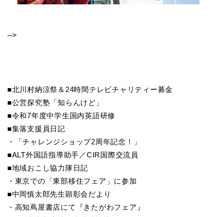
-->
■北川村納涼祭＆24時間テレビチャリティー募金
■公営探究塾「知らんけど」
■令和7年度中学生国内英語研修
■集落支援員日記
・「チャレンジショップ2周年記念！」
■ALT外国語指導助手／CIR国際交流員
■地域おこし協力隊日記
・東京での「東部移住フェア」に参加
■中岡慎太郎先生顕彰会だより
・高知蔦屋書店にて『きたがわフェア』