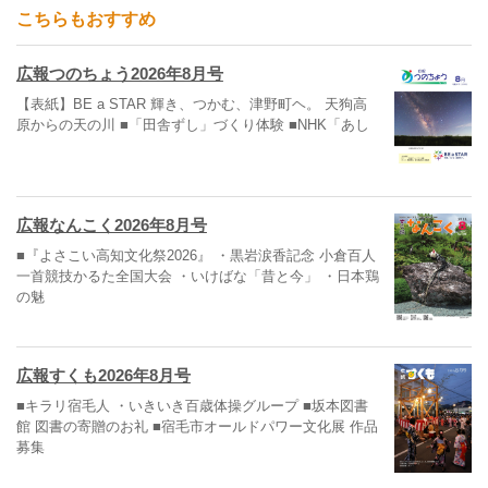
こちらもおすすめ
広報つのちょう2026年8月号
【表紙】BE a STAR 輝き、つかむ、津野町ヘ。 天狗高
原からの天の川 ■「田舎ずし」づくり体験 ■NHK「あし
広報なんこく2026年8月号
■『よさこい高知文化祭2026』 ・黒岩涙香記念 小倉百人
一首競技かるた全国大会 ・いけばな「昔と今」 ・日本鶏
の魅
広報すくも2026年8月号
■キラリ宿毛人 ・いきいき百歳体操グループ ■坂本図書
館 図書の寄贈のお礼 ■宿毛市オールドパワー文化展 作品
募集