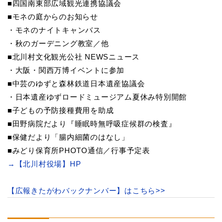
■四国南東部広域観光連携協議会
■モネの庭からのお知らせ
・モネのナイトキャンバス
・秋のガーデニング教室／他
■北川村文化観光公社 NEWSニュース
・大阪・関西万博イベントに参加
■中芸のゆずと森林鉄道日本遺産協議会
・日本遺産ゆずロードミュージアム夏休み特別開館
■子どもの予防接種費用を助成
■田野病院だより『睡眠時無呼吸症候群の検査』
■保健だより「腸内細菌のはなし」
■みどり保育所PHOTO通信／行事予定表
→【北川村役場】HP
【広報きたがわバックナンバー】はこちら>>