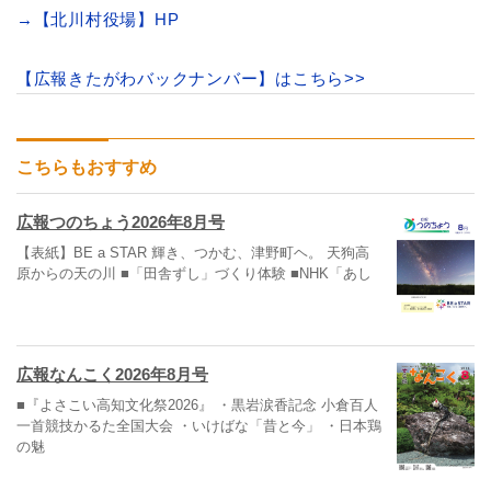
→【北川村役場】HP
【広報きたがわバックナンバー】はこちら>>
こちらもおすすめ
広報つのちょう2026年8月号
【表紙】BE a STAR 輝き、つかむ、津野町ヘ。 天狗高
原からの天の川 ■「田舎ずし」づくり体験 ■NHK「あし
広報なんこく2026年8月号
■『よさこい高知文化祭2026』 ・黒岩涙香記念 小倉百人
一首競技かるた全国大会 ・いけばな「昔と今」 ・日本鶏
の魅