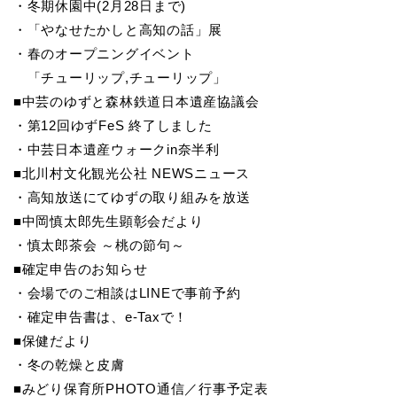
・冬期休園中(2月28日まで)
・「やなせたかしと高知の話」展
・春のオープニングイベント
「チューリップ,チューリップ」
■中芸のゆずと森林鉄道日本遺産協議会
・第12回ゆずFeS 終了しました
・中芸日本遺産ウォークin奈半利
■北川村文化観光公社 NEWSニュース
・高知放送にてゆずの取り組みを放送
■中岡慎太郎先生顕彰会だより
・慎太郎茶会 ～桃の節句～
■確定申告のお知らせ
・会場でのご相談はLINEで事前予約
・確定申告書は、e-Taxで！
■保健だより
・冬の乾燥と皮膚
■みどり保育所PHOTO通信／行事予定表