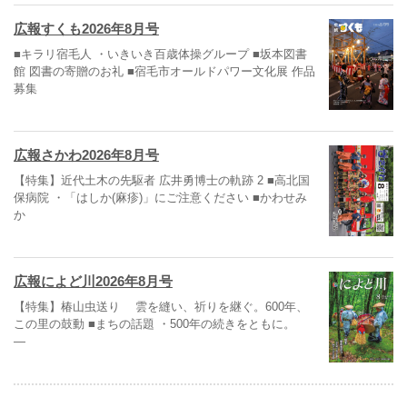
広報すくも2026年8月号
■キラリ宿毛人 ・いきいき百歳体操グループ ■坂本図書
館 図書の寄贈のお礼 ■宿毛市オールドパワー文化展 作品
募集
広報さかわ2026年8月号
【特集】近代土木の先駆者 広井勇博士の軌跡 2 ■高北国
保病院 ・「はしか(麻疹)」にご注意ください ■かわせみ
か
広報によど川2026年8月号
【特集】椿山虫送り 雲を縫い、祈りを継ぐ。600年、
この里の鼓動 ■まちの話題 ・500年の続きをともに。
―