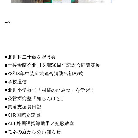
-->
■北川村二十歳を祝う会
■土佐愛蘭会北川支部50周年記念合同蘭花展
■令和8年中芸広域連合消防出初め式
■学校通信
■北川小学校で「柑橘のひみつ」を学習！
■公営探究塾「知らんけど」
■集落支援員日記
■CIR国際交流員
■ALT外国語指導助手／短歌教室
■モネの庭からのお知らせ