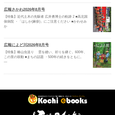
広報さかわ2026年8月号
【特集】近代土木の先駆者 広井勇博士の軌跡 2 ■高北国
保病院 ・「はしか(麻疹)」にご注意ください ■かわせみ
か
広報によど川2026年8月号
【特集】椿山虫送り 雲を縫い、祈りを継ぐ。600年、
この里の鼓動 ■まちの話題 ・500年の続きをともに。
―