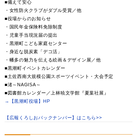
■備えて安心
・女性防火クラブがダブル受賞／他
■役場からのお知らせ
・国民年金保険料免除制度
・児童手当現況届の提出
・黒潮町こども家庭センター
・身近な脱炭素「デコ活」
・幡多の魅力を伝える絵画＆デザイン展／他
■黒潮町イベントカレンダー
■土佐西南大規模公園スポーツイベント・大会予定
■渚～NAGISA～
■図書館カレンダー／上林暁文学館『夏葉社展』
→【黒潮町役場】HP
【広報くろしおバックナンバー】はこちら>>