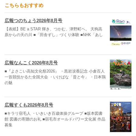
こちらもおすすめ
広報つのちょう2026年8月号
【表紙】BE a STAR 輝き、つかむ、津野町ヘ。 天狗高
原からの天の川 ■「田舎ずし」づくり体験 ■NHK「あし
広報なんこく2026年8月号
■『よさこい高知文化祭2026』 ・黒岩涙香記念 小倉百人
一首競技かるた全国大会 ・いけばな「昔と今」 ・日本鶏
の魅
広報すくも2026年8月号
■キラリ宿毛人 ・いきいき百歳体操グループ ■坂本図書
館 図書の寄贈のお礼 ■宿毛市オールドパワー文化展 作品
募集