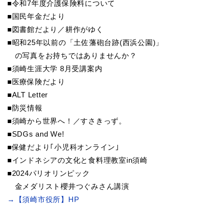
■令和7年度介護保険料について
■国民年金だより
■図書館だより／耕作がゆく
■昭和25年以前の「土佐藩砲台跡(西浜公園)」
の写真をお持ちではありませんか？
■須崎生涯大学 8月受講案内
■医療保険だより
■ALT Letter
■防災情報
■須崎から世界へ！／すさきっず。
■SDGs and We!
■保健だより｢小児科オンライン｣
■インドネシアの文化と食料理教室in須崎
■2024パリオリンピック
金メダリスト櫻井つぐみさん講演
→【須崎市役所】HP