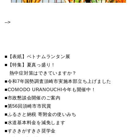
-->
■【表紙】ベトナムランタン展
■【特集】夏真っ盛り！
熱中症対策はできていますか？
■令和7年国勢調査須崎市実施本部立ち上げました
■COMODO URANOUCHI今年も開催中！
■市政懇談会開催のご案内
■第56回須崎市市民賞
■ふるさと納税 寄附金の使いみち
■水道基本料金を減免します
■すさきがすきさ奨学金