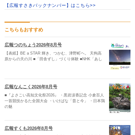
【広報すさきバックナンバー】はこちら>>
こちらもおすすめ
広報つのちょう2026年8月号
【表紙】BE a STAR 輝き、つかむ、津野町ヘ。 天狗高
原からの天の川 ■「田舎ずし」づくり体験 ■NHK「あし
広報なんこく2026年8月号
■『よさこい高知文化祭2026』 ・黒岩涙香記念 小倉百人
一首競技かるた全国大会 ・いけばな「昔と今」 ・日本鶏
の魅
広報すくも2026年8月号