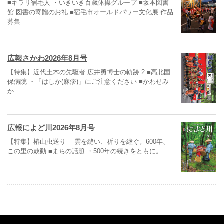
■キラリ宿毛人 ・いきいき百歳体操グループ ■坂本図書
館 図書の寄贈のお礼 ■宿毛市オールドパワー文化展 作品
募集
広報さかわ2026年8月号
【特集】近代土木の先駆者 広井勇博士の軌跡 2 ■高北国
保病院 ・「はしか(麻疹)」にご注意ください ■かわせみ
か
広報によど川2026年8月号
【特集】椿山虫送り 雲を縫い、祈りを継ぐ。600年、
この里の鼓動 ■まちの話題 ・500年の続きをともに。
―