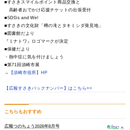
■すさきスマイルポイント商品交換と
高齢者おでかけ応援チケットの出張受付
■SDGs and We!
■すさきの文化財「樽の滝とタキミシダ発見地」
■図書館だより
『ミナトワ』ロゴマークが決定
■保健だより
・熱中症に気を付けましょう
■第71回須崎市展
→【須崎市役所】HP
【広報すさきバックナンバー】はこちら>>
こちらもおすすめ
広報つのちょう2026年8月号