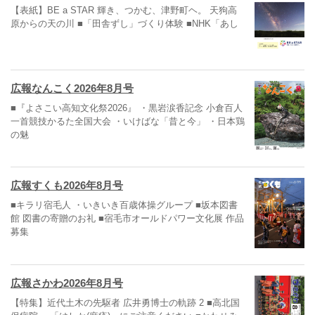
【表紙】BE a STAR 輝き、つかむ、津野町ヘ。 天狗高
原からの天の川 ■「田舎ずし」づくり体験 ■NHK「あし
広報なんこく2026年8月号
■『よさこい高知文化祭2026』 ・黒岩涙香記念 小倉百人
一首競技かるた全国大会 ・いけばな「昔と今」 ・日本鶏
の魅
広報すくも2026年8月号
■キラリ宿毛人 ・いきいき百歳体操グループ ■坂本図書
館 図書の寄贈のお礼 ■宿毛市オールドパワー文化展 作品
募集
広報さかわ2026年8月号
【特集】近代土木の先駆者 広井勇博士の軌跡 2 ■高北国