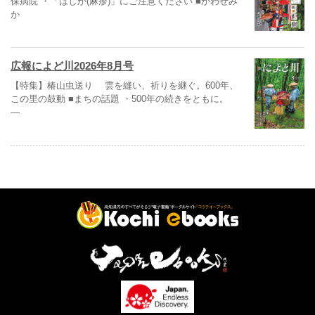
保病院 ・「はしか(麻疹)」にご注意ください ■かわせみ
か
広報によど川2026年8月号
【特集】椿山虫送り 雲を縫い、祈りを継ぐ。600年、
この里の鼓動 ■まちの話題 ・500年の続きをともに。
―