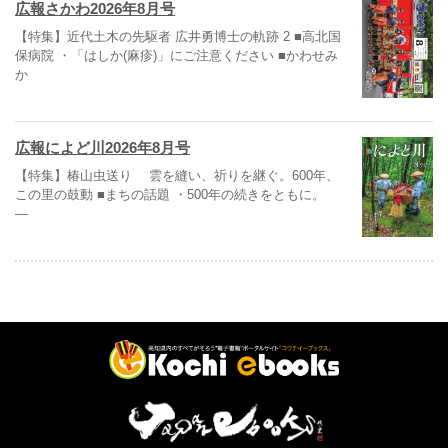
広報さかわ2026年8月号
【特集】近代土木の先駆者 広井勇博士の軌跡 2 ■高北国
保病院 ・「はしか(麻疹)」にご注意ください ■かわせみ
か
広報によど川2026年8月号
【特集】椿山虫送り 雲を縫い、祈りを継ぐ。600年、
この里の鼓動 ■まちの話題 ・500年の続きをともに。
―