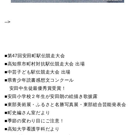
-->
■第47回安田町駅伝競走大会
■高知県市町村対抗駅伝競走大会 出場
■中芸子ども駅伝競走大会 出場
■県青少年読書感想文コンクール
安田中生徒最優秀賞受賞！
■安田小学校２年生が安田朗の絵描き歌披露
■東部美術展・ふるさと名勝写真展・東部総合芸能発表会
■町史編さん室だより
■季節の変わり目にご注意！
■高知大学看護学科だより