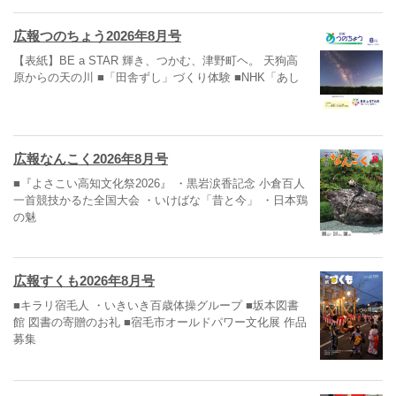
広報つのちょう2026年8月号
【表紙】BE a STAR 輝き、つかむ、津野町ヘ。 天狗高
原からの天の川 ■「田舎ずし」づくり体験 ■NHK「あし
広報なんこく2026年8月号
■『よさこい高知文化祭2026』 ・黒岩涙香記念 小倉百人
一首競技かるた全国大会 ・いけばな「昔と今」 ・日本鶏
の魅
広報すくも2026年8月号
■キラリ宿毛人 ・いきいき百歳体操グループ ■坂本図書
館 図書の寄贈のお礼 ■宿毛市オールドパワー文化展 作品
募集