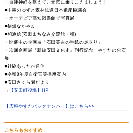
・自律神経を整えて、元気に乗りこえましょう！
■中芸のゆずと森林鉄道日本遺産協議会
・オーテピア高知図書館で写真展
■徒然なかやま
■和通信(安田まちなみ交流館・和)
・開催中の企画展「石田英吉の手紙の足取り」
・次回企画展『新編安田文化史』刊行記念「やすだの化石
展」
■社協あったか通信
■令和8年度自衛官等採用案内
■安田さくら園だより
→【安田町役場】HP
【広報やすだバックナンバー】はこちら>>
こちらもおすすめ