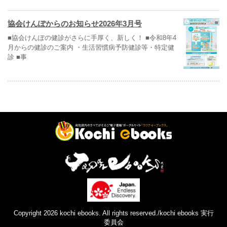
協会けんぽからのお知らせ2026年3月号
■協会けんぽの健診がさらに手厚く、新しく！ ■令和8年4
月からの健診のご案内 ・生活習慣病予防健診等・特定健
診 ■事
Copyright 2026 kochi ebooks. All rights reserved./kochi ebooks 実行
委員会