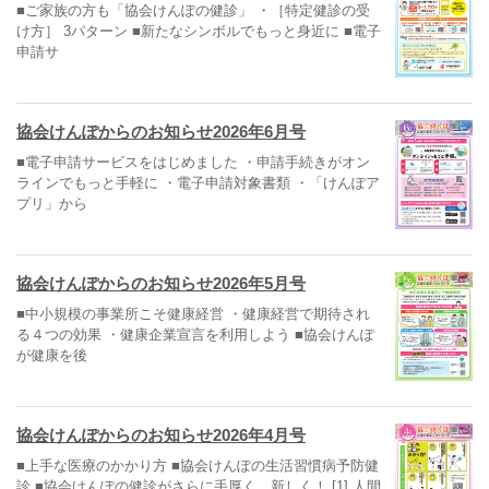
■ご家族の方も「協会けんぽの健診」 ・［特定健診の受
け方］ 3パターン ■新たなシンボルでもっと身近に ■電子
申請サ
協会けんぽからのお知らせ2026年6月号
■電子申請サービスをはじめました ・申請手続きがオン
ラインでもっと手軽に ・電子申請対象書類 ・「けんぽア
プリ」から
協会けんぽからのお知らせ2026年5月号
■中小規模の事業所こそ健康経営 ・健康経営で期待され
る４つの効果 ・健康企業宣言を利用しよう ■協会けんぽ
が健康を後
協会けんぽからのお知らせ2026年4月号
■上手な医療のかかり方 ■協会けんぽの生活習慣病予防健
診 ■協会けんぽの健診がさらに手厚く、新しく！ [1] 人間