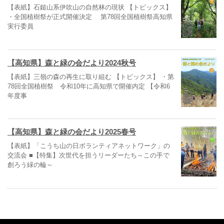
【表紙】石鎚山系伊吹山の自然林の現状 【トピックス】
・全国植樹祭が正式開催決定 第78回全国植樹祭高知県
実行委員
【高知県】森と緑の会だより2024秋号
【表紙】三嶺の森の再生に取り組む 【トピックス】 ・第
78回全国植樹祭 令和10年に高知県で開催内定 【令和6
年度事
【高知県】森と緑の会だより2025春号
【表紙】「こうち山の日ボランティアネットワーク」の
交流会 ■【特集】次世代を担うリーダーたち～この手で
創ろう緑の輪～