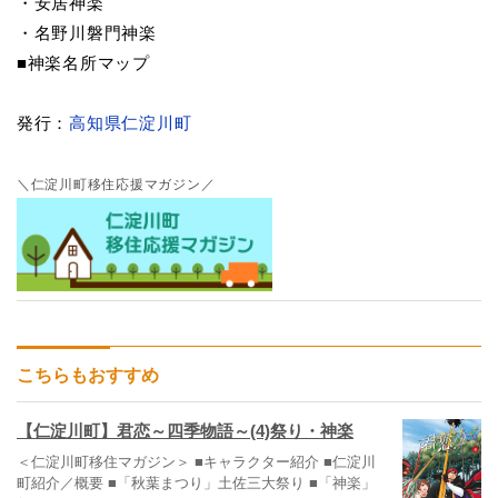
・安居神楽
・名野川磐門神楽
■神楽名所マップ
発行：
高知県仁淀川町
＼仁淀川町移住応援マガジン／
こちらもおすすめ
【仁淀川町】君恋～四季物語～(4)祭り・神楽
＜仁淀川町移住マガジン＞ ■キャラクター紹介 ■仁淀川
町紹介／概要 ■「秋葉まつり」土佐三大祭り ■「神楽」