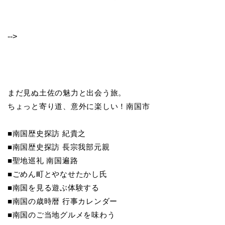
-->
まだ見ぬ土佐の魅力と出会う旅。
ちょっと寄り道、意外に楽しい！南国市
■南国歴史探訪 紀貴之
■南国歴史探訪 長宗我部元親
■聖地巡礼 南国遍路
■ごめん町とやなせたかし氏
■南国を見る遊ぶ体験する
■南国の歳時暦 行事カレンダー
■南国のご当地グルメを味わう