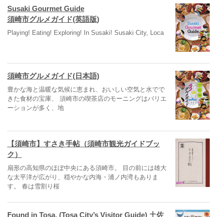
Susaki Gourmet Guide
須崎市グルメガイド(英語版)
Playing! Eating! Exploring! In Susaki! Susaki City, Loca
須崎市グルメガイド(日本語)
豊かな海と温暖な気候に恵まれ、おいしい空気と水でで
きた食材の宝庫、 須崎市の喫茶店のモーニングはバリエ
ーションが多く、地
【須崎市】すさき手帖（須崎市観光ガイドブッ
ク）
扇形の高知県のほぼ中央にある須崎市。 目の前には雄大
な太平洋が広がり、穏やかな内海・浦ノ内湾もありま
す。 春は雪割り桜
Found in Tosa. (Tosa City’s Visitor Guide) 土佐