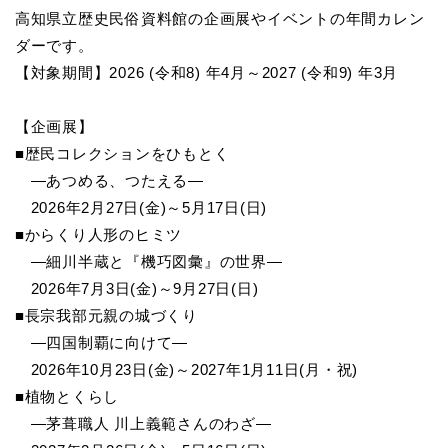
高知県立歴史民俗資料館の企画展やイベントの年間カレン
ダーです。
【対象期間】2026 (令和8) 年4月～2027 (令和9) 年3月
【企画展】
■歴民コレクションをひもとく
―あつめる、つたえる―
2026年2月27日(金)～5月17日(日)
■からくり人形のヒミツ
―細川半蔵と『機巧図彙』の世界―
2026年7月3日(金)～9月27日(日)
■長宗我部元親の城づくり
―四国制覇に向けて―
2026年10月23日(金)～2027年1月11日(月・祝)
■植物とくらし
―茅葺職人 川上義範さんのわざ―