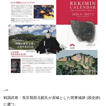
-->
戦国武将・長宗我部元親氏が居城とした岡豊城跡 (国史跡)
に建つ、