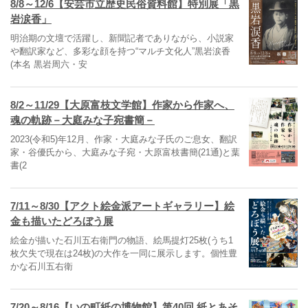
8/8～12/6【安芸市立歴史民俗資料館】特別展「黒
岩涙香」
明治期の文壇で活躍し、新聞記者でありながら、小説家
や翻訳家など、多彩な顔を持つ“マルチ文化人”黒岩涙香
(本名 黒岩周六・安
8/2～11/29【大原富枝文学館】作家から作家へ、
魂の軌跡－大庭みな子宛書簡－
2023(令和5)年12月、作家・大庭みな子氏のご息女、翻訳
家・谷優氏から、大庭みな子宛・大原富枝書簡(21通)と葉
書(2
7/11～8/30【アクト絵金派アートギャラリー】絵
金も描いたどろぼう展
絵金が描いた石川五右衛門の物語、絵馬提灯25枚(うち1
枚欠失で現在は24枚)の大作を一同に展示します。個性豊
かな石川五右衛
7/20～8/16【いの町紙の博物館】第40回 紙とあそ