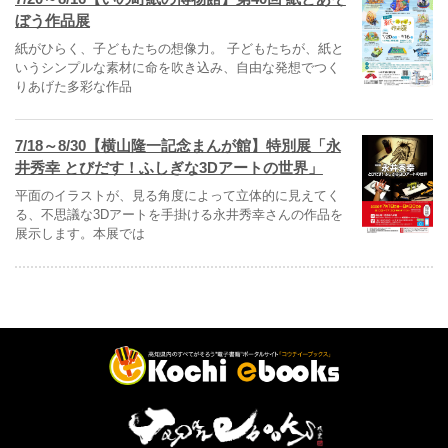
ぼう作品展
紙がひらく、子どもたちの想像力。 子どもたちが、紙と
いうシンプルな素材に命を吹き込み、自由な発想でつく
りあげた多彩な作品
7/18～8/30【横山隆一記念まんが館】特別展「永
井秀幸 とびだす！ふしぎな3Dアートの世界」
平面のイラストが、見る角度によって立体的に見えてく
る、不思議な3Dアートを手掛ける永井秀幸さんの作品を
展示します。本展では