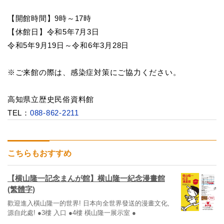
【開館時間】9時～17時
【休館日】令和5年7月3日
令和5年9月19日～令和6年3月28日
※ご来館の際は、感染症対策にご協力ください。
高知県立歴史民俗資料館
TEL：
088-862-2211
こちらもおすすめ
【横山隆一記念まんが館】横山隆一紀念漫畫館
(繁體字)
歡迎進入橫山隆一的世界! 日本向全世界發送的漫畫文化,
源自此處! ●3樓 入口 ●4樓 橫山隆一展示室 ●