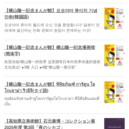
【横山隆一記念まんが館】요코야마 류이치 기념
만화(韓国語)
요코야마 류이치 월드에 오신 것을 환영합니다! 일본이 전
세계에 발신하는 만화 문화의 원점이 존재하는 이곳!
【横山隆一記念まんが館】横山隆一纪念漫画馆
(简体字)
欢迎光临!横山隆一的世界 这里拥有日本向世界传递的漫画
文化原点! ●3楼 入口 ●4楼“横山隆一展示室”
【横山隆一記念まんが館】พิพิธภัณฑ์ การ์ตูน โย
โกะยาม่า ริวอิจิ(タイ語)
ขอต้อนรับท่านเข้าสู่โลกการ์ตูนโยโกะยาม่า ทีนี่คือดินแดนที
เป็น
【高知県立美術館】石元泰博・コレクション展
2025年度 第3回「夜のシカゴ」