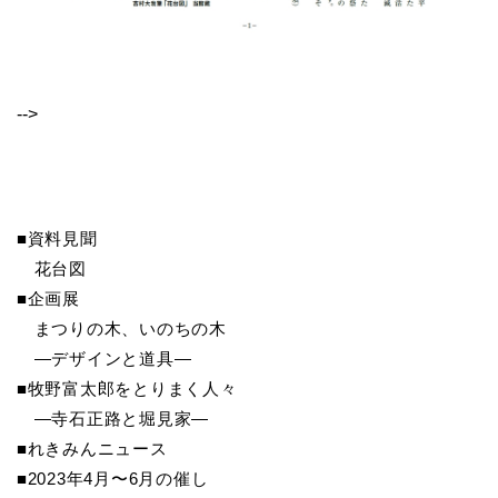
-->
■資料見聞
花台図
■企画展
まつりの木、いのちの木
―デザインと道具―
■牧野富太郎をとりまく人々
―寺石正路と堀見家―
■れきみんニュース
■2023年4月〜6月の催し