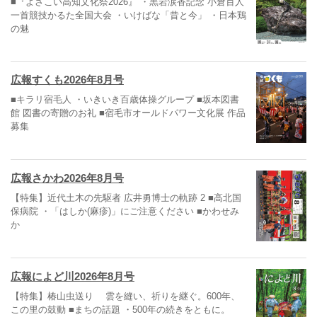
■『よさこい高知文化祭2026』 ・黒岩涙香記念 小倉百人
一首競技かるた全国大会 ・いけばな「昔と今」 ・日本鶏
の魅
広報すくも2026年8月号
■キラリ宿毛人 ・いきいき百歳体操グループ ■坂本図書
館 図書の寄贈のお礼 ■宿毛市オールドパワー文化展 作品
募集
広報さかわ2026年8月号
【特集】近代土木の先駆者 広井勇博士の軌跡 2 ■高北国
保病院 ・「はしか(麻疹)」にご注意ください ■かわせみ
か
広報によど川2026年8月号
【特集】椿山虫送り 雲を縫い、祈りを継ぐ。600年、
この里の鼓動 ■まちの話題 ・500年の続きをともに。