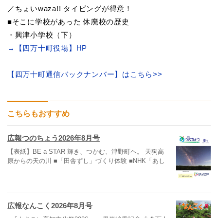
／ちょいwaza!! タイピングが得意！
■そこに学校があった 休廃校の歴史
・興津小学校（下）
→【四万十町役場】HP
【四万十町通信バックナンバー】はこちら>>
こちらもおすすめ
広報つのちょう2026年8月号
【表紙】BE a STAR 輝き、つかむ、津野町ヘ。 天狗高
原からの天の川 ■「田舎ずし」づくり体験 ■NHK「あし
広報なんこく2026年8月号