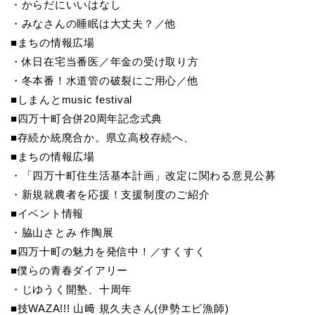
・からだにいいはなし
・みなさんの睡眠は大丈夫？／他
■まちの情報広場
・休日在宅当番医／年金の受け取り方
・冬本番！水道管の破裂にご用心／他
■しまんとmusic festival
■四万十町合併20周年記念式典
■存続か統廃合か。県立高校存続へ、
■まちの情報広場
・「四万十町住生活基本計画」改定に関わる意見公募
・新規就農者を応援！支援制度のご紹介
■イベント情報
・脇山さとみ 作陶展
■四万十町の魅力を発信中！／すくすく
■僕らの青春ダイアリー
・じゆうく開塾、十周年
■技WAZA!!! 山﨑 規久夫さん(伊勢エビ漁師)