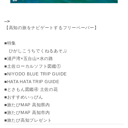
-->
【高知の旅をナビゲートするフリーペーパー】
■特集
ひがしこうちでくねるあそぶ
■浦戸湾×五台山×水の路
■土佐ローカルソフト図鑑①
■NIYODO BLUE TRIP GUIDE
■HATA HATA TRIP GUIDE
■とさもん図鑑④ 土佐の花
■おすすめいっぴん
■旅たびMAP 高知県内
■旅たびMAP 高知市内
■旅たび高知プレゼント