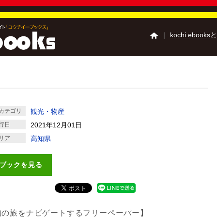
｜
kochi ebooks
高知の夏祭り特集
高
高知の食べ歩き特集
高知のミュージアム
高知の学校特集
土佐
カテゴリ
観光・物産
Kochi Tourist Guide 
行日
2021年12月01日
高知県観光特使う～
リア
高知県
高知県観光特使 デハ
『四国zine』デジタ
ご利用ガイド
よくあ
ブックを見る
掲載の方法
掲載規約
知の旅をナビゲートするフリーペーパー】