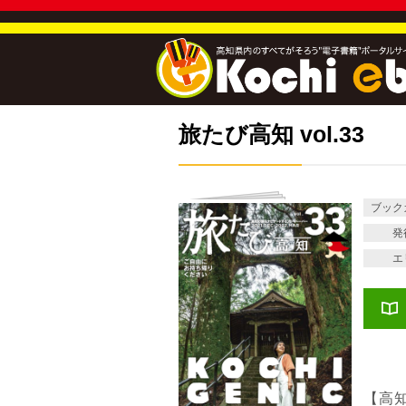
旅たび高知 vol.33
ブック
発
エ
【高