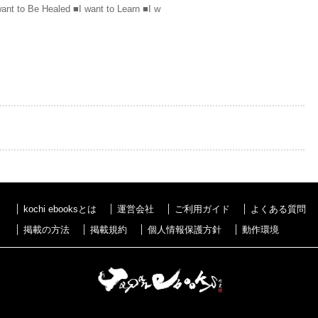
want to Be Healed ■I want to Learn ■I w
kochi ebooksとは
運営会社
ご利用ガイド
よくある質問
掲載の方法
掲載規約
個人情報保護方針
動作環境