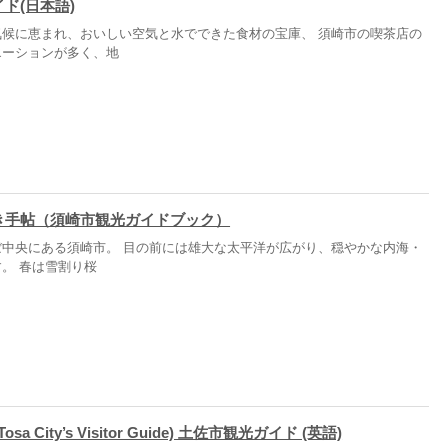
ド(日本語)
気候に恵まれ、おいしい空気と水でできた食材の宝庫、 須崎市の喫茶店の
エーションが多く、地
き手帖（須崎市観光ガイドブック）
ぼ中央にある須崎市。 目の前には雄大な太平洋が広がり、穏やかな内海・
。 春は雪割り桜
 (Tosa City’s Visitor Guide) 土佐市観光ガイド (英語)