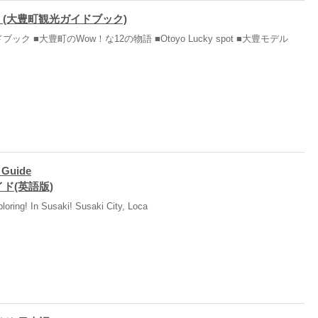
 (大豊町観光ガイドブック)
ック ■大豊町のWow！な12の物語 ■Otoyo Lucky spot ■大豊モデル
 Guide
ド(英語版)
ploring! In Susaki! Susaki City, Loca