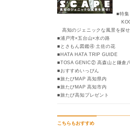
■特集
KOCH
高知のジェニックな風景を探せ
■浦戸湾×五台山×水の路
■とさもん図鑑④ 土佐の花
■HATA HATA TRIP GUIDE
■TOSA GENIC② 高森山と鎌倉
■おすすめいっぴん
■旅たびMAP 高知県内
■旅たびMAP 高知市内
■旅たび高知プレゼント
こちらもおすすめ