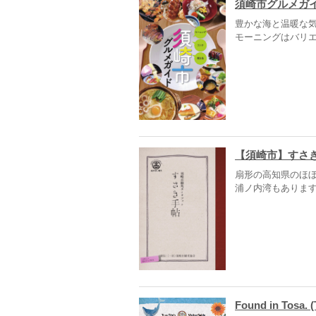
須崎市グルメガイ
豊かな海と温暖な
モーニングはバリ
【須崎市】すさ
扇形の高知県のほ
浦ノ内湾もあります
Found in Tosa.