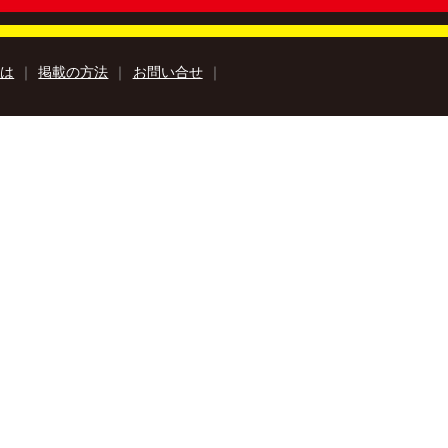
とは
｜
掲載の方法
｜
お問い合せ
｜
知のアウトドア特集
高知の楽しみ方特集
高知のおみやげ特集
特集
牧野富太郎特集
高知の移住特集
巡里
安芸市特設サイト
Book
Kochi Agricultural Products
み『サンナカ』
ラユキノリ
ルフォトブック
kochi ebooksとは
運営会社
る質問
サイトマップ
お問い合せ
個人情報保護方針
動作環境