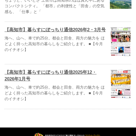
ちょうど、いいとさ 土佐市は高知県のほぼ真ん中にある
コンパクトシティ。 「都市」の利便性と「田舎」の空気
感も、 「仕事」と「
【高知市】暮らすにぼっちり通信2026年2・3月号
海へ、山へ、車で約25分。都会と田舎、両方の魅力を ほ
どよく持った高知市の暮らしをご紹介します。 ■【今月
のイチオシ】
【高知市】暮らすにぼっちり通信2025年12・
2026年1月号
海へ、山へ、車で約25分。都会と田舎、両方の魅力を ほ
どよく持った高知市の暮らしをご紹介します。 ■【今月
のイチオシ】