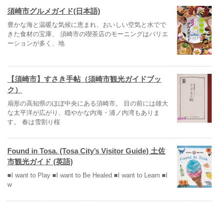
須崎市グルメガイド(日本語)
豊かな海と温暖な気候に恵まれ、おいしい空気と水でで
きた食材の宝庫、 須崎市の喫茶店のモーニングはバリエ
ーションが多く、地
【須崎市】すさき手帖（須崎市観光ガイドブッ
ク）
扇形の高知県のほぼ中央にある須崎市。 目の前には雄大
な太平洋が広がり、穏やかな内海・浦ノ内湾もありま
す。 春は雪割り桜
Found in Tosa. (Tosa City’s Visitor Guide) 土佐
市観光ガイド (英語)
■I want to Play ■I want to Be Healed ■I want to Learn ■I
w