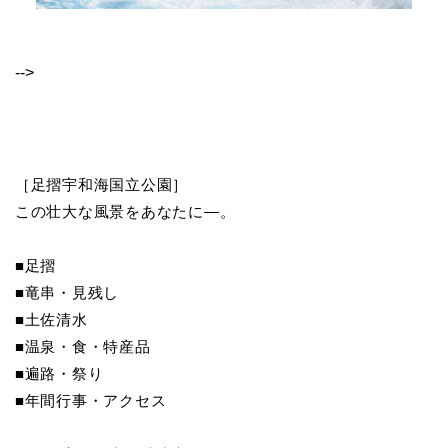
-->
［足摺宇和海国立公園］
この壮大な風景をあなたに―。
■足摺
■竜串・見残し
■土佐清水
■温泉・食・特産品
■遍路・祭り
■年間行事・アクセス