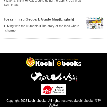
■Walk & Think ■Walk around using the app! ■Area Map
Tatsukushi
Tosashimizu Geopark Guide Map(English)
■Living with the Kuroshio ■The story of the land where
fishermen
Copyright 2026 kochi ebooks. All rights reserved./kochi ebooks 実行
委員会