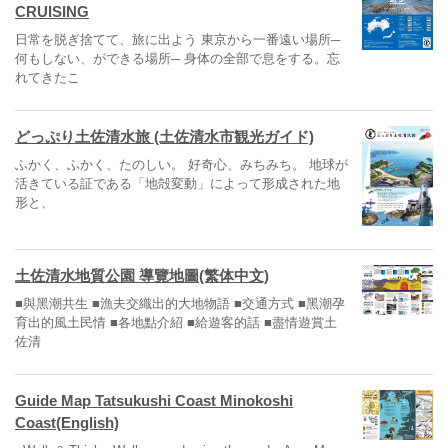
CRUISING
日常を脱ぎ捨てて、旅に出よう 東京から一番遠い場所─
何もしない、ができる場所─ 身体の全部で息をする。忘
れてきたこ
どっぷり土佐清水旅 (土佐清水市観光ガイド)
ふかく、ふかく、たのしい。 好奇心、みちみち。 地球が
活きている証である「地殻変動」によって形成された地
形と、
土佐清水地質公園 導覽地圖(繁体中文)
■與黑潮共生 ■漁夫交織出的大地物語 ■交通方式 ■黑潮孕
育出的風土民情 ■各地點介紹 ■給遊客的話 ■盡情遊賞土
佐清
Guide Map Tatsukushi Coast Minokoshi
Coast(English)