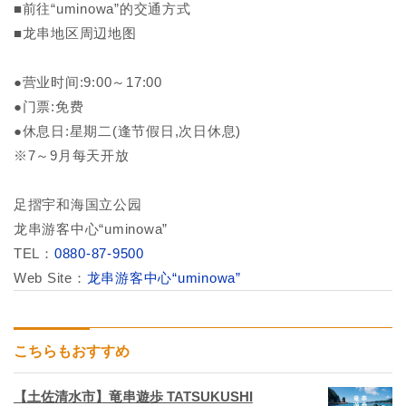
■前往“uminowa”的交通方式
■龙串地区周辺地图
●营业时间:9:00～17:00
●门票:免费
●休息日:星期二(逢节假日,次日休息)
※7～9月每天开放
足摺宇和海国立公园
龙串游客中心“uminowa”
TEL：
0880-87-9500
Web Site：
龙串游客中心“uminowa”
こちらもおすすめ
【土佐清水市】竜串遊歩 TATSUKUSHI