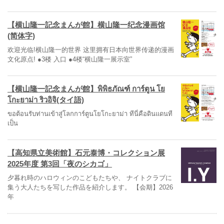
【横山隆一記念まんが館】横山隆一纪念漫画馆
(简体字)
欢迎光临!横山隆一的世界 这里拥有日本向世界传递的漫画
文化原点! ●3楼 入口 ●4楼“横山隆一展示室”
【横山隆一記念まんが館】พิพิธภัณฑ์ การ์ตูน โย
โกะยาม่า ริวอิจิ(タイ語)
ขอต้อนรับท่านเข้าสู่โลกการ์ตูนโยโกะยาม่า ทีนี่คือดินแดนที
เป็น
【高知県立美術館】石元泰博・コレクション展
2025年度 第3回「夜のシカゴ」
夕暮れ時のハロウィンのこどもたちや、 ナイトクラブに
集う大人たちを写した作品を紹介します。 【会期】2026
年