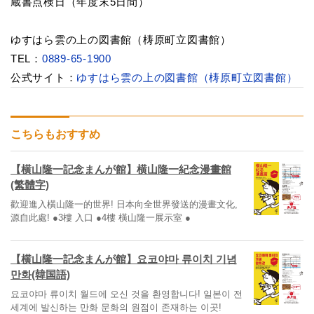
蔵書点検日（年度末5日間）
ゆすはら雲の上の図書館（梼原町立図書館）
TEL：
0889-65-1900
公式サイト：
ゆすはら雲の上の図書館（梼原町立図書館）
こちらもおすすめ
【横山隆一記念まんが館】横山隆一紀念漫畫館
(繁體字)
歡迎進入橫山隆一的世界! 日本向全世界發送的漫畫文化,
源自此處! ●3樓 入口 ●4樓 橫山隆一展示室 ●
【横山隆一記念まんが館】요코야마 류이치 기념
만화(韓国語)
요코야마 류이치 월드에 오신 것을 환영합니다! 일본이 전
세계에 발신하는 만화 문화의 원점이 존재하는 이곳!