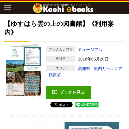
【ゆすはら雲の上の図書館】《利用案
内》
ブックカテゴリ
ミュージアム
発行日
2018年05月26日
エリア
高知県
奥四万十エリア
梼原町
ブックを見る