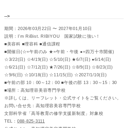
-->
期間：2026年03月22日 〜 2027年01月10日
説明：I'm RiBist. RIBIYOU 国家試験に強い！
■美容科 ■理容科 ■通信課程
■開催日(☆=午前のみ ★=午前・午後 ●=四万十市開催)
☆3/22(日) ☆4/19(日) ☆5/10(日) ★6/7(日) ●6/14(日)
☆6/21(日) ☆7/12(日) ★7/26(日) ☆8/9(日) ☆8/23(日)
☆9/6(日) ☆10/18(日) ☆11/15(日) ☆2027/1/10(日)
■午前の部 10：00～12：00 ■午後の部 13：30～15：30
■場所：高知理容美容専門学校
※詳しくは、リーフレット・公式サイトをご覧ください。
お問い合せ先：高知理容美容専門学校
文部科学省「高等教育の修学支援新制度」対象校
TEL：
088-825-3111